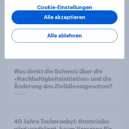
Cookie-Einstellungen
YouGov Sonntagsfrage Mai 2026:
Alle akzeptieren
AfD baut Vorsprung aus +++
Zustimmung für Friedrich Merz
sinkt weiter
Alle ablehnen
Artikel
Was denkt die Schweiz über die
«Nachhaltigkeitsinitiative» und die
Änderung des Zivildienstgesetzes?
Artikel
40 Jahre Tschernobyl: Atomrisiko
wird verdrängt, kaum Vorsorge für