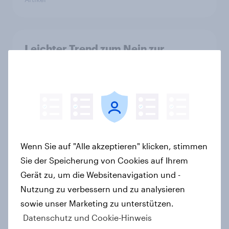
Leichter Trend zum Nein zur
Einwanderungsbegrenzung –
Zivildienstgesetz ohne klare
Mehrheit, Zweifel an Notwendigkeit
der Vorlagen steigen
Artikel
Wenn Sie auf "Alle akzeptieren" klicken, stimmen
Sie der Speicherung von Cookies auf Ihrem
Ökostromer: Offenheit für „grüne
Gerät zu, um die Websitenavigation und -
Zukunft“ trifft auf starke
Nutzung zu verbessern und zu analysieren
Preissensibilität
sowie unser Marketing zu unterstützen.
Artikel
Datenschutz und Cookie-Hinweis