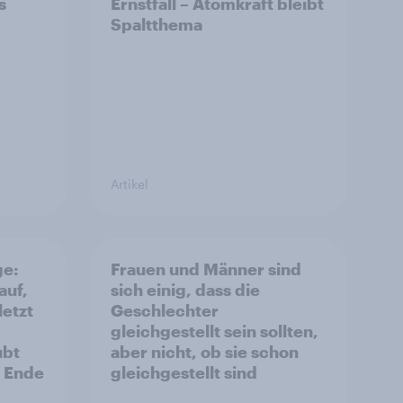
s
Ernstfall – Atomkraft bleibt
Spaltthema
Artikel
ge:
Frauen und Männer sind
auf,
sich einig, dass die
letzt
Geschlechter
gleichgestellt sein sollten,
ubt
aber nicht, ob sie schon
s Ende
gleichgestellt sind