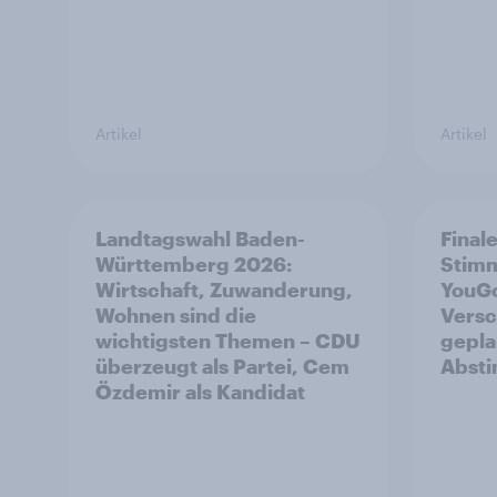
Artikel
Artikel
Landtagswahl Baden-
Final
Württemberg 2026:
Stim
Wirtschaft, Zuwanderung,
YouGo
Wohnen sind die
Versc
wichtigsten Themen – CDU
gepla
überzeugt als Partei, Cem
Abst
Özdemir als Kandidat