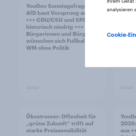
Ihrem Gerät
YouGov Sonntagsfrage:
YouGo
analysieren 
AfD baut Vorsprung aus
polit
+++ CDU/CSU und SPD
historisch niedrig +++
Bürgerinnen und Bürger
Cookie-Ein
wünschen sich Fußball-
WM ohne Politik
Artikel
Artikel
Ökostromer: Offenheit für
YouGo
„grüne Zukunft“ trifft auf
2026:
starke Preissensibilität
aus +