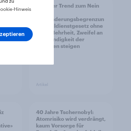
 und zu
14.
Leichter Trend zum Nein
ookie-Hinweis
zur
Einwanderungsbegrenzun
enze
g – Zivildienstgesetz ohne
ncen
klare Mehrheit, Zweifel an
kzeptieren
Notwendigkeit der
ken
Vorlagen steigen
Artikel
iz
40 Jahre Tschernobyl:
Atomrisiko wird verdrängt,
ative»
kaum Vorsorge für