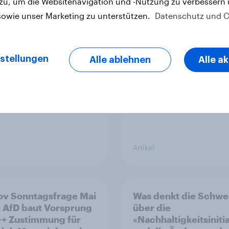
 zu, um die Websitenavigation und -Nutzung zu verbessern
vs Erfolgsbilanz bei
Zur Abstimmung am 
sowie unser Marketing zu unterstützen.
Datenschutz und C
ischen Wahlen
Juni 2026: Trend zur
Ablehnung der
Bevölkerungsobergr
verstetigt sich, Cha
stellungen
Alle ablehnen
Alle a
für Annahme des
Zivildienstgesetz sin
Artikel
v Sonntagsfrage Mai
Was denkt die Schwe
 AfD baut Vorsprung
über die
++ Zustimmung für
«Nachhaltigkeitsiniti