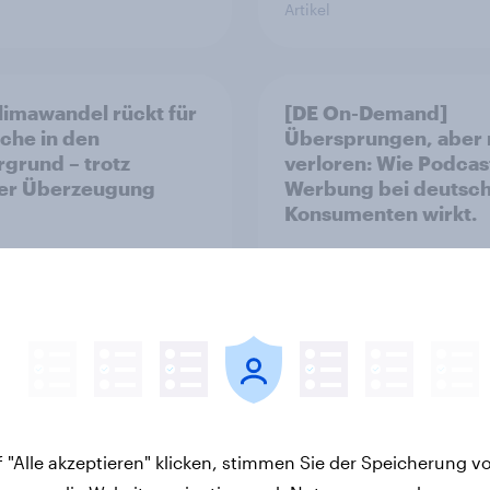
Artikel
limawandel rückt für
[DE On-Demand]
che in den
Übersprungen, aber 
rgrund – trotz
verloren: Wie Podcas
ler Überzeugung
Werbung bei deutsc
Konsumenten wirkt.
Artikel
 "Alle akzeptieren" klicken, stimmen Sie der Speicherung v