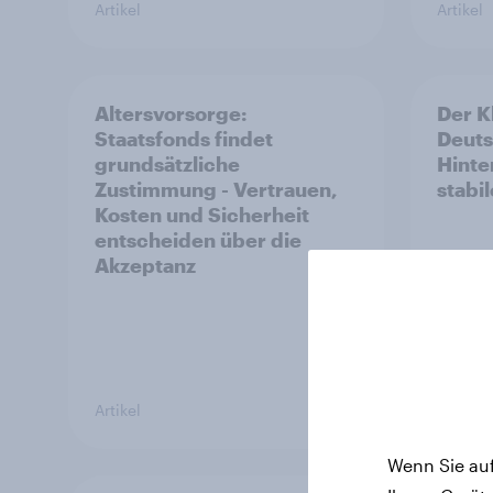
Artikel
Artikel
Altersvorsorge:
Der K
Staatsfonds findet
Deuts
grundsätzliche
Hinte
Zustimmung - Vertrauen,
stabi
Kosten und Sicherheit
entscheiden über die
Akzeptanz
Artikel
Artikel
Wenn Sie auf