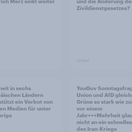
rich Merz sinkt weiter
und die Änderung de
Zivildienstgesetzes?
Artikel
eit in sechs
YouGov Sonntagsfra
äischen Ländern
Union und AfD gleich
stützt ein Verbot von
Grüne so stark wie zu
len Medien für unter
vor einem
hrige
Jahr+++Mehrheit gla
nicht an ein schnelle
des Iran-Kriegs