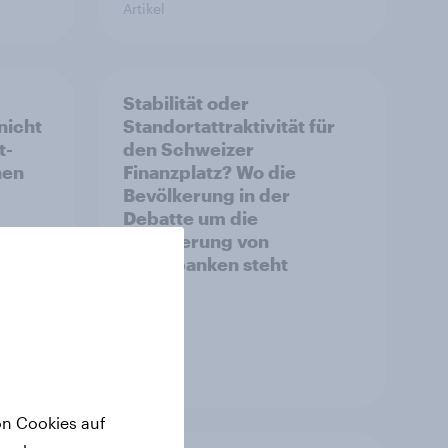
Artikel
Stabilität oder
nicht
Standortattraktivität für
t-
den Schweizer
hen
Finanzplatz? Wo die
Bevölkerung in der
Debatte um die
Regulierung von
Grossbanken steht
Artikel
on Cookies auf