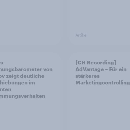
Artikel
es
[CH Recording]
mungsbarometer von
AdVantage – Für ein
v zeigt deutliche
stärkeres
hiebungen im
Marketingcontrolling
nten
immungsverhalten