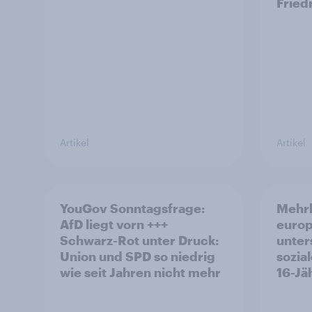
Fried
Artikel
Artikel
YouGov Sonntagsfrage:
Mehrh
AfD liegt vorn +++
europ
Schwarz-Rot unter Druck:
unter
Union und SPD so niedrig
sozia
wie seit Jahren nicht mehr
16-Jä