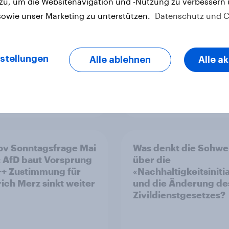
 zu, um die Websitenavigation und -Nutzung zu verbessern
verstetigt sich, Cha
sowie unser Marketing zu unterstützen.
Datenschutz und C
für Annahme des
Zivildienstgesetz sin
stellungen
Alle ablehnen
Alle a
Artikel
v Sonntagsfrage Mai
Was denkt die Schwe
 AfD baut Vorsprung
über die
++ Zustimmung für
«Nachhaltigkeitsiniti
rich Merz sinkt weiter
und die Änderung de
Zivildienstgesetzes?