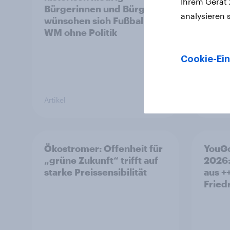
Ihrem Gerät
Bürgerinnen und Bürger
analysieren 
wünschen sich Fußball-
WM ohne Politik
Cookie-Ein
Artikel
Artikel
Ökostromer: Offenheit für
YouGo
„grüne Zukunft“ trifft auf
2026:
starke Preissensibilität
aus +
Fried