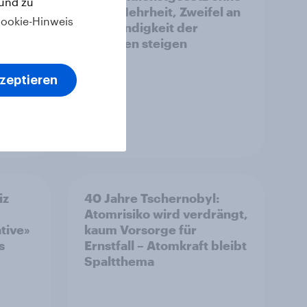
 und zu
ncen
klare Mehrheit, Zweifel an
ookie-Hinweis
Notwendigkeit der
ken
Vorlagen steigen
kzeptieren
Artikel
iz
40 Jahre Tschernobyl:
Atomrisiko wird verdrängt,
ative»
kaum Vorsorge für
s
Ernstfall – Atomkraft bleibt
Spaltthema