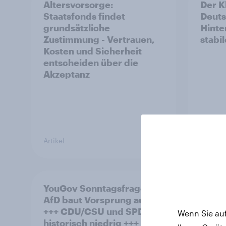
Altersvorsorge:
Der K
Staatsfonds findet
Deuts
grundsätzliche
Hinte
Zustimmung - Vertrauen,
stabi
Kosten und Sicherheit
entscheiden über die
Akzeptanz
Artikel
Artikel
YouGov Sonntagsfrage:
YouGo
AfD baut Vorsprung aus
polit
+++ CDU/CSU und SPD
Wenn Sie auf
historisch niedrig +++