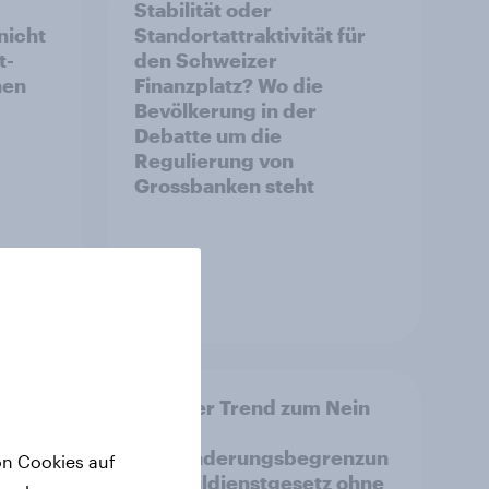
Stabilität oder
nicht
Standortattraktivität für
t-
den Schweizer
hen
Finanzplatz? Wo die
Bevölkerung in der
Debatte um die
Regulierung von
Grossbanken steht
Artikel
14.
Leichter Trend zum Nein
zur
Einwanderungsbegrenzun
on Cookies auf
enze
g – Zivildienstgesetz ohne