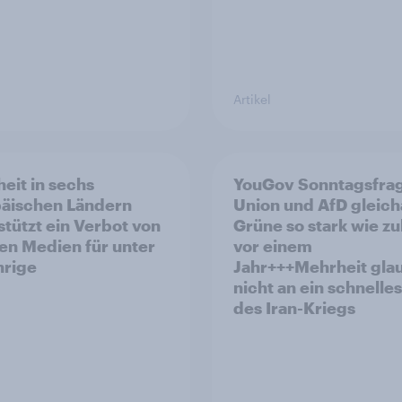
Artikel
eit in sechs
YouGov Sonntagsfra
äischen Ländern
Union und AfD gleich
stützt ein Verbot von
Grüne so stark wie zu
len Medien für unter
vor einem
hrige
Jahr+++Mehrheit gla
nicht an ein schnelle
des Iran-Kriegs