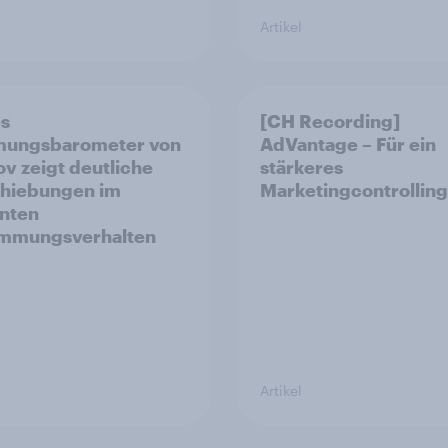
Artikel
es
[CH Recording]
mungsbarometer von
AdVantage – Für ein
v zeigt deutliche
stärkeres
hiebungen im
Marketingcontrolling
nten
immungsverhalten
Artikel