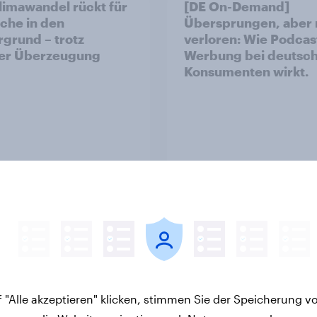
limawandel rückt für
[DE On-Demand]
che in den
Übersprungen, aber 
rgrund – trotz
verloren: Wie Podcas
ler Überzeugung
Werbung bei deutsc
Konsumenten wirkt.
Artikel
vs Erfolgsbilanz bei
Zur Abstimmung am 
ischen Wahlen
Juni 2026: Trend zur
Ablehnung der
 "Alle akzeptieren" klicken, stimmen Sie der Speicherung v
Bevölkerungsobergr