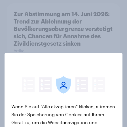
Zur Abstimmung am 14. Juni 2026:
Trend zur Ablehnung der
Bevölkerungsobergrenze verstetigt
sich, Chancen für Annahme des
Zivildienstgesetz sinken
Artikel
Leichter Trend zum Nein zur
Einwanderungsbegrenzung –
Zivildienstgesetz ohne klare
Mehrheit, Zweifel an Notwendigkeit
Wenn Sie auf "Alle akzeptieren" klicken, stimmen
der Vorlagen steigen
Sie der Speicherung von Cookies auf Ihrem
Artikel
Gerät zu, um die Websitenavigation und -