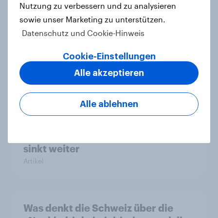
Nutzung zu verbessern und zu analysieren
sowie unser Marketing zu unterstützen.
Ökostromer: Offenheit für „grüne
Datenschutz und Cookie-Hinweis
Zukunft“ trifft auf starke
Preissensibilität
Cookie-Einstellungen
Artikel
Alle akzeptieren
Alle ablehnen
YouGov Sonntagsfrage Mai 2026:
AfD baut Vorsprung aus +++
Zustimmung für Friedrich Merz
sinkt weiter
Artikel
Was denkt die Schweiz über die