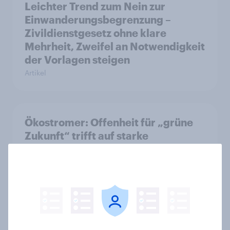
Leichter Trend zum Nein zur
Einwanderungsbegrenzung –
Zivildienstgesetz ohne klare
Mehrheit, Zweifel an Notwendigkeit
der Vorlagen steigen
Artikel
Ökostromer: Offenheit für „grüne
Zukunft“ trifft auf starke
Preissensibilität
Artikel
YouGov Sonntagsfrage Mai 2026:
AfD baut Vorsprung aus +++