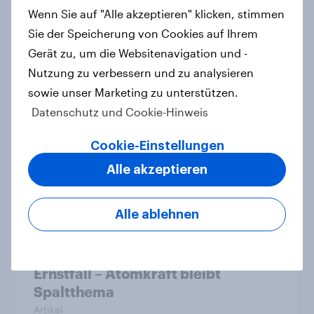
Zustimmung für Friedrich Merz
Wenn Sie auf "Alle akzeptieren" klicken, stimmen
sinkt weiter
Sie der Speicherung von Cookies auf Ihrem
Artikel
Gerät zu, um die Websitenavigation und -
Nutzung zu verbessern und zu analysieren
sowie unser Marketing zu unterstützen.
Datenschutz und Cookie-Hinweis
Was denkt die Schweiz über die
«Nachhaltigkeitsinitiative» und die
Cookie-Einstellungen
Änderung des Zivildienstgesetzes?
Artikel
Alle akzeptieren
Alle ablehnen
40 Jahre Tschernobyl: Atomrisiko
wird verdrängt, kaum Vorsorge für
Ernstfall – Atomkraft bleibt
Spaltthema
Artikel