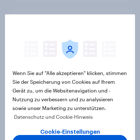
YouGovs Erfolgsbilanz bei
politischen Wahlen
Artikel
Zur Abstimmung am 14. Juni 2026:
Wenn Sie auf "Alle akzeptieren" klicken, stimmen
Trend zur Ablehnung der
Sie der Speicherung von Cookies auf Ihrem
Bevölkerungsobergrenze verstetigt
Gerät zu, um die Websitenavigation und -
sich, Chancen für Annahme des
Zivildienstgesetz sinken
Nutzung zu verbessern und zu analysieren
Artikel
sowie unser Marketing zu unterstützen.
Datenschutz und Cookie-Hinweis
Cookie-Einstellungen
Leichter Trend zum Nein zur