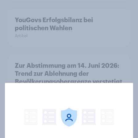
YouGovs Erfolgsbilanz bei
politischen Wahlen
Artikel
Zur Abstimmung am 14. Juni 2026:
Trend zur Ablehnung der
Bevölkerungsobergrenze verstetigt
sich, Chancen für Annahme des
Zivildienstgesetz sinken
Artikel
Leichter Trend zum Nein zur