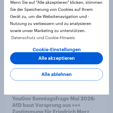
Wenn Sie auf "Alle akzeptieren" klicken, stimmen
Einwanderungsbegrenzung –
Sie der Speicherung von Cookies auf Ihrem
Zivildienstgesetz ohne klare
Gerät zu, um die Websitenavigation und -
Mehrheit, Zweifel an Notwendigkeit
der Vorlagen steigen
Nutzung zu verbessern und zu analysieren
sowie unser Marketing zu unterstützen.
Artikel
Datenschutz und Cookie-Hinweis
Cookie-Einstellungen
Ökostromer: Offenheit für „grüne
Alle akzeptieren
Zukunft“ trifft auf starke
Preissensibilität
Artikel
Alle ablehnen
YouGov Sonntagsfrage Mai 2026:
AfD baut Vorsprung aus +++
Zustimmung für Friedrich Merz