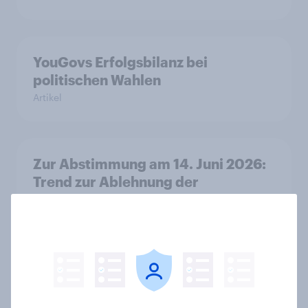
YouGovs Erfolgsbilanz bei
politischen Wahlen
Artikel
Zur Abstimmung am 14. Juni 2026:
Trend zur Ablehnung der
Bevölkerungsobergrenze verstetigt
sich, Chancen für Annahme des
Zivildienstgesetz sinken
Artikel