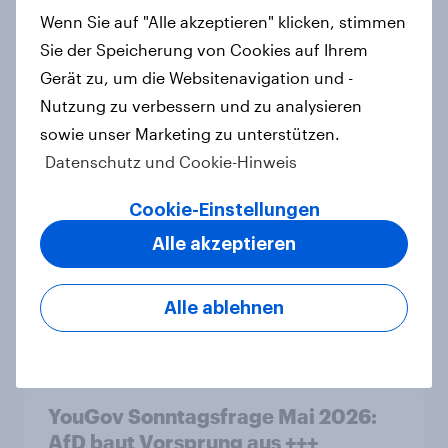
Leichter Trend zum Nein zur
Wenn Sie auf "Alle akzeptieren" klicken, stimmen
Einwanderungsbegrenzung –
Sie der Speicherung von Cookies auf Ihrem
Zivildienstgesetz ohne klare
Gerät zu, um die Websitenavigation und -
Mehrheit, Zweifel an Notwendigkeit
Nutzung zu verbessern und zu analysieren
der Vorlagen steigen
sowie unser Marketing zu unterstützen.
Artikel
Datenschutz und Cookie-Hinweis
Cookie-Einstellungen
Ökostromer: Offenheit für „grüne
Alle akzeptieren
Zukunft“ trifft auf starke
Preissensibilität
Alle ablehnen
Artikel
YouGov Sonntagsfrage Mai 2026:
AfD baut Vorsprung aus +++