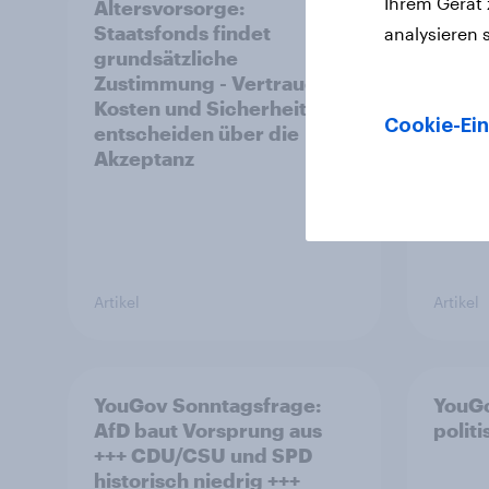
Ihrem Gerät
Altersvorsorge:
Der K
Staatsfonds findet
Deuts
analysieren 
grundsätzliche
Hinte
Zustimmung - Vertrauen,
stabi
Kosten und Sicherheit
Cookie-Ein
entscheiden über die
Akzeptanz
Artikel
Artikel
YouGov Sonntagsfrage:
YouGo
AfD baut Vorsprung aus
polit
+++ CDU/CSU und SPD
historisch niedrig +++