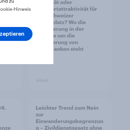
 und zu
Stabilität oder
nicht
Standortattraktivität für
ookie-Hinweis
t-
den Schweizer
hen
Finanzplatz? Wo die
Bevölkerung in der
kzeptieren
Debatte um die
Regulierung von
Grossbanken steht
Artikel
14.
Leichter Trend zum Nein
zur
Einwanderungsbegrenzun
enze
g – Zivildienstgesetz ohne