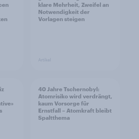
ncen
klare Mehrheit, Zweifel an
Notwendigkeit der
ken
Vorlagen steigen
Artikel
iz
40 Jahre Tschernobyl:
Atomrisiko wird verdrängt,
ative»
kaum Vorsorge für
s
Ernstfall – Atomkraft bleibt
Spaltthema