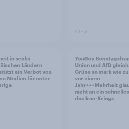
Artikel
eit in sechs
YouGov Sonntagsfra
äischen Ländern
Union und AfD gleich
stützt ein Verbot von
Grüne so stark wie zu
len Medien für unter
vor einem
hrige
Jahr+++Mehrheit gla
nicht an ein schnelle
des Iran-Kriegs