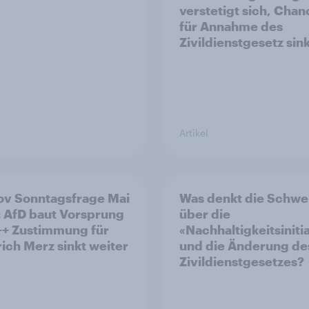
verstetigt sich, Cha
für Annahme des
Zivildienstgesetz sin
Artikel
v Sonntagsfrage Mai
Was denkt die Schwe
 AfD baut Vorsprung
über die
++ Zustimmung für
«Nachhaltigkeitsiniti
rich Merz sinkt weiter
und die Änderung de
Zivildienstgesetzes?