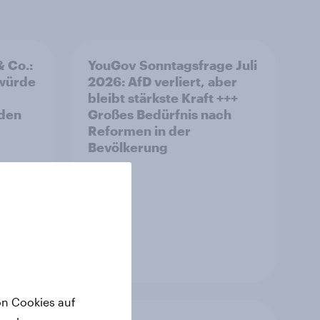
& Co.:
YouGov Sonntagsfrage Juli
 würde
2026: AfD verliert, aber
bleibt stärkste Kraft +++
rden
Großes Bedürfnis nach
Reformen in der
Bevölkerung
Artikel
on Cookies auf