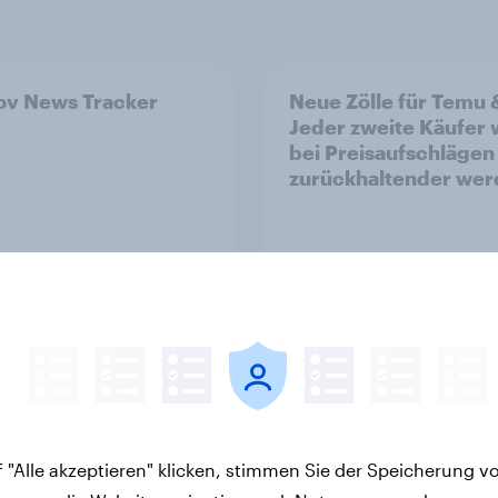
v News Tracker
Neue Zölle für Temu 
Jeder zweite Käufer
bei Preisaufschlägen
zurückhaltender we
Artikel
 "Alle akzeptieren" klicken, stimmen Sie der Speicherung v