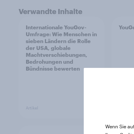
Verwandte Inhalte
Internationale YouGov-
YouGo
Umfrage: Wie Menschen in
sieben Ländern die Rolle
der USA, globale
Machtverschiebungen,
Bedrohungen und
Bündnisse bewerten
Artikel
Artikel
Wenn Sie auf