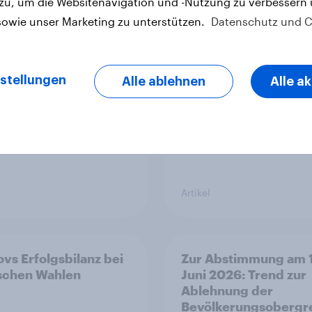
 zu, um die Websitenavigation und -Nutzung zu verbessern
limawandel rückt für
[DE On-Demand]
che in den
Übersprungen, aber 
sowie unser Marketing zu unterstützen.
Datenschutz und C
rgrund – trotz
verloren: Wie Podcas
ler Überzeugung
Werbung bei deutsc
Konsumenten wirkt.
stellungen
Alle ablehnen
Alle a
Artikel
vs Erfolgsbilanz bei
Zur Abstimmung am 
ischen Wahlen
Juni 2026: Trend zur
Ablehnung der
Bevölkerungsobergr