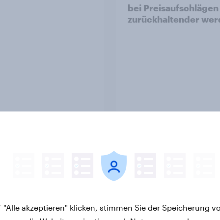
bei Preisaufschlägen
zurückhaltender we
Artikel
limawandel rückt für
[DE On-Demand]
che in den
Übersprungen, aber 
rgrund – trotz
verloren: Wie Podcas
ler Überzeugung
Werbung bei deutsc
 "Alle akzeptieren" klicken, stimmen Sie der Speicherung v
Konsumenten wirkt.