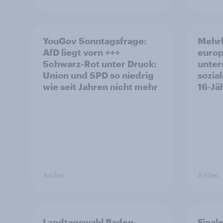
YouGov Sonntagsfrage:
Mehrh
AfD liegt vorn +++
europ
Schwarz-Rot unter Druck:
unter
Union und SPD so niedrig
sozia
wie seit Jahren nicht mehr
16-Jä
Artikel
Artikel
Landtagswahl Baden-
Final