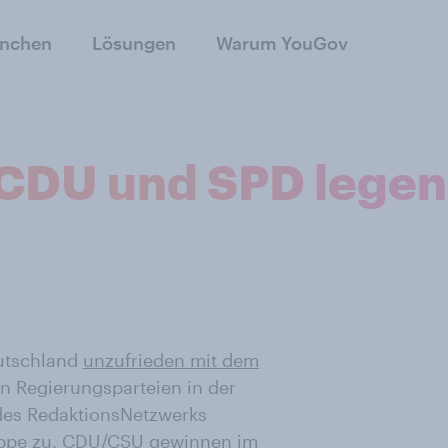
anchen
Lösungen
Warum YouGov
CDU und SPD legen
utschland
unzufrieden mit dem
en Regierungsparteien in der
des RedaktionsNetzwerks
ppe zu. CDU/CSU gewinnen im