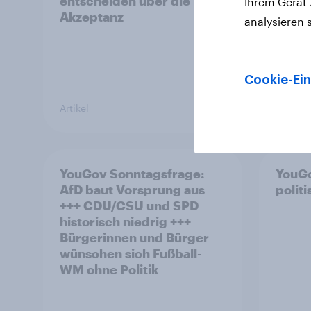
entscheiden über die
Ihrem Gerät
Akzeptanz
analysieren 
Cookie-Ein
Artikel
Artikel
YouGov Sonntagsfrage:
YouGo
AfD baut Vorsprung aus
polit
+++ CDU/CSU und SPD
historisch niedrig +++
Bürgerinnen und Bürger
wünschen sich Fußball-
WM ohne Politik