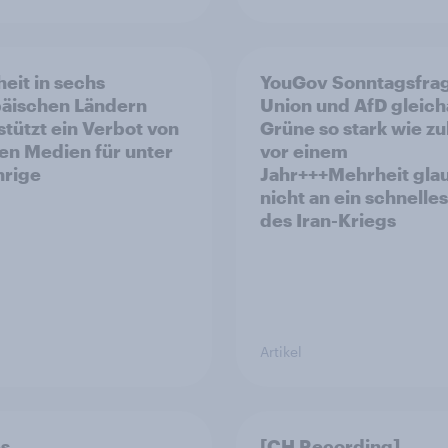
eit in sechs
YouGov Sonntagsfra
äischen Ländern
Union und AfD gleich
stützt ein Verbot von
Grüne so stark wie zu
len Medien für unter
vor einem
hrige
Jahr+++Mehrheit gla
nicht an ein schnelle
des Iran-Kriegs
Artikel
es
[CH Recording]