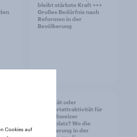
bleibt stärkste Kraft +++
rden
Großes Bedürfnis nach
Reformen in der
Bevölkerung
Artikel
Stabilität oder
nicht
Standortattraktivität für
t-
den Schweizer
hen
Finanzplatz? Wo die
on Cookies auf
Bevölkerung in der