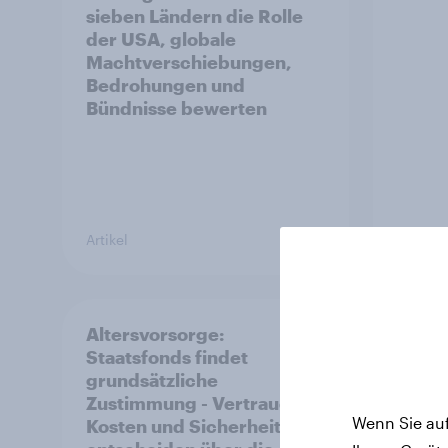
sieben Ländern die Rolle
der USA, globale
Machtverschiebungen,
Bedrohungen und
Bündnisse bewerten
Artikel
Artikel
Altersvorsorge:
Der K
Staatsfonds findet
Deuts
grundsätzliche
Hinte
Zustimmung - Vertrauen,
stabi
Wenn Sie auf
Kosten und Sicherheit