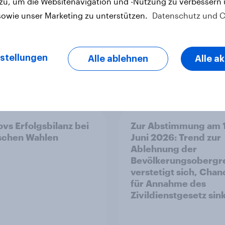
 zu, um die Websitenavigation und -Nutzung zu verbessern
sowie unser Marketing zu unterstützen.
Datenschutz und C
stellungen
Alle ablehnen
Alle a
Artikel
vs Erfolgsbilanz bei
Zur Abstimmung am 
ischen Wahlen
Juni 2026: Trend zur
Ablehnung der
Bevölkerungsobergr
verstetigt sich, Cha
für Annahme des
Zivildienstgesetz sin