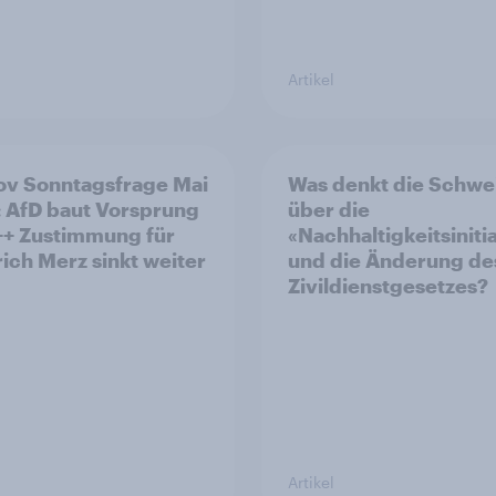
Artikel
v Sonntagsfrage Mai
Was denkt die Schwe
 AfD baut Vorsprung
über die
++ Zustimmung für
«Nachhaltigkeitsiniti
rich Merz sinkt weiter
und die Änderung de
Zivildienstgesetzes?
Artikel