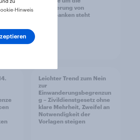
Debatte um die
 und zu
Regulierung von
ookie-Hinweis
Grossbanken steht
kzeptieren
Artikel
14.
Leichter Trend zum Nein
zur
Einwanderungsbegrenzun
enze
g – Zivildienstgesetz ohne
ncen
klare Mehrheit, Zweifel an
Notwendigkeit der
ken
Vorlagen steigen