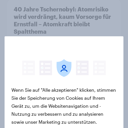
40 Jahre Tschernobyl: Atomrisiko
wird verdrängt, kaum Vorsorge für
Ernstfall – Atomkraft bleibt
Spaltthema
Artikel
YouGov Sonntagsfrage: AfD liegt
vorn +++ Schwarz-Rot unter Druck:
Union und SPD so niedrig wie seit
Jahren nicht mehr
Wenn Sie auf "Alle akzeptieren" klicken, stimmen
Artikel
Sie der Speicherung von Cookies auf Ihrem
Gerät zu, um die Websitenavigation und -
Nutzung zu verbessern und zu analysieren
sowie unser Marketing zu unterstützen.
Mehrheit in sechs europäischen