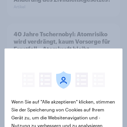
Artikel
40 Jahre Tschernobyl: Atomrisiko
wird verdrängt, kaum Vorsorge für
Ernstfall – Atomkraft bleibt
Spaltthema
Artikel
YouGov Sonntagsfrage: AfD liegt
vorn +++ Schwarz-Rot unter Druck:
Wenn Sie auf "Alle akzeptieren" klicken, stimmen
Union und SPD so niedrig wie seit
Sie der Speicherung von Cookies auf Ihrem
Jahren nicht mehr
Gerät zu, um die Websitenavigation und -
Artikel
Nutzung zu verbessern und zu analysieren