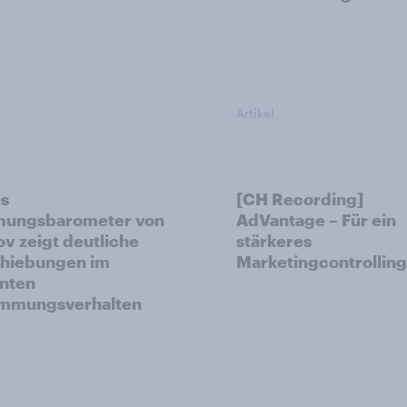
Artikel
es
[CH Recording]
mungsbarometer von
AdVantage – Für ein
v zeigt deutliche
stärkeres
hiebungen im
Marketingcontrolling
nten
immungsverhalten