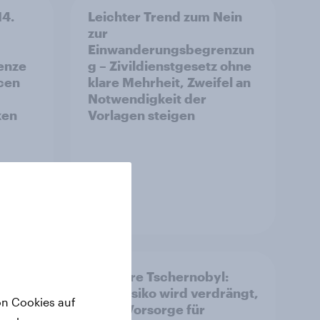
14.
Leichter Trend zum Nein
zur
Einwanderungsbegrenzun
enze
g – Zivildienstgesetz ohne
ncen
klare Mehrheit, Zweifel an
Notwendigkeit der
ken
Vorlagen steigen
Artikel
iz
40 Jahre Tschernobyl:
Atomrisiko wird verdrängt,
on Cookies auf
ative»
kaum Vorsorge für