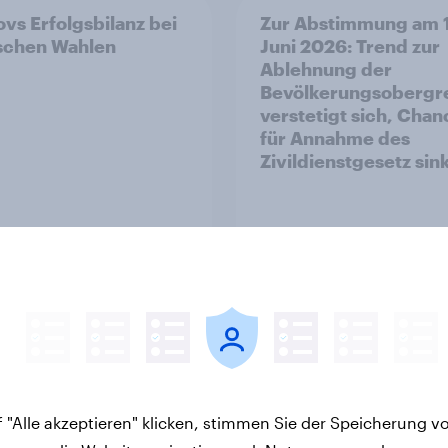
vs Erfolgsbilanz bei
Zur Abstimmung am 
ischen Wahlen
Juni 2026: Trend zur
Ablehnung der
Bevölkerungsobergr
verstetigt sich, Cha
für Annahme des
Zivildienstgesetz sin
Artikel
v Sonntagsfrage Mai
Was denkt die Schwe
 AfD baut Vorsprung
über die
 "Alle akzeptieren" klicken, stimmen Sie der Speicherung v
++ Zustimmung für
«Nachhaltigkeitsiniti