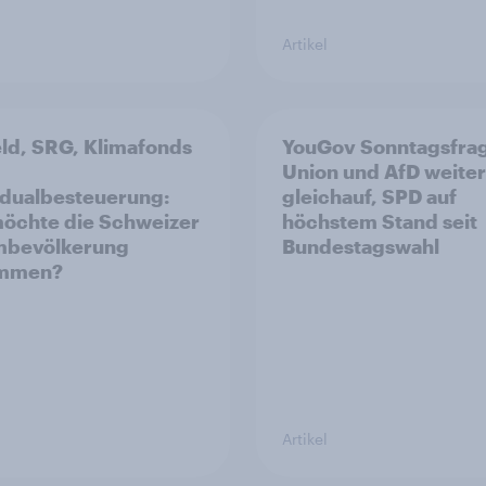
Artikel
ld, SRG, Klimafonds
YouGov Sonntagsfra
Union und AfD weiter
idualbesteuerung:
gleichauf, SPD auf
öchte die Schweizer
höchstem Stand seit
mbevölkerung
Bundestagswahl
immen?
Artikel