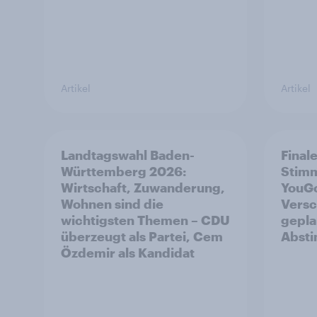
Artikel
Artikel
Landtagswahl Baden-
Final
Württemberg 2026:
Stim
Wirtschaft, Zuwanderung,
YouGo
Wohnen sind die
Versc
wichtigsten Themen – CDU
gepla
überzeugt als Partei, Cem
Abst
Özdemir als Kandidat