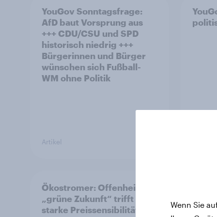
YouGov Sonntagsfrage:
YouGo
AfD baut Vorsprung aus
polit
+++ CDU/CSU und SPD
historisch niedrig +++
Bürgerinnen und Bürger
wünschen sich Fußball-
WM ohne Politik
Artikel
Artikel
Ökostromer: Offenheit für
YouGo
„grüne Zukunft“ trifft auf
2026:
Wenn Sie auf
starke Preissensibilität
aus +