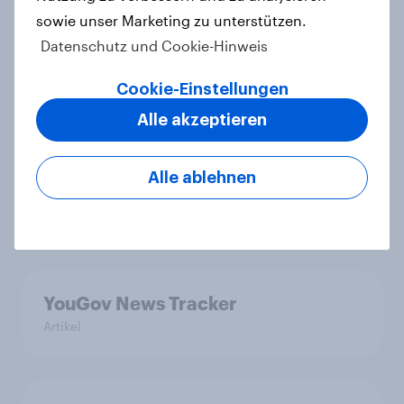
sowie unser Marketing zu unterstützen.
Verwandte Inhalte
Datenschutz und Cookie-Hinweis
Internationale YouGov-Umfrage:
Cookie-Einstellungen
Wie Menschen in sieben Ländern
die Rolle der USA, globale
Alle akzeptieren
Machtverschiebungen,
Bedrohungen und Bündnisse
Alle ablehnen
bewerten
Artikel
YouGov News Tracker
Artikel