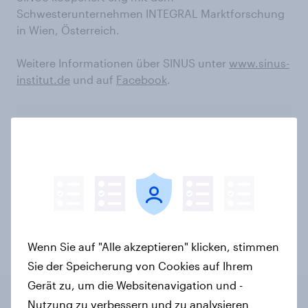
Schwesterunternehmen INTEGRAL Marktforschung
in Wien, Österreich.
Weitere Informationen über SINUS unter
www.sinus-
institut.de
und auf
Facebook
.
Abonnieren Sie den YouGov-
Newsletter
Anne-Kathrin Sonnenberg
PR Lead Mainland Europe
Wenn Sie auf "Alle akzeptieren" klicken, stimmen
Sie der Speicherung von Cookies auf Ihrem
Gerät zu, um die Websitenavigation und -
Nutzung zu verbessern und zu analysieren