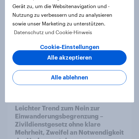
politischen Wahlen
Gerät zu, um die Websitenavigation und -
Artikel
Nutzung zu verbessern und zu analysieren
sowie unser Marketing zu unterstützen.
Datenschutz und Cookie-Hinweis
Zur Abstimmung am 14. Juni 2026:
Trend zur Ablehnung der
Cookie-Einstellungen
Bevölkerungsobergrenze verstetigt
Alle akzeptieren
sich, Chancen für Annahme des
Zivildienstgesetz sinken
Alle ablehnen
Artikel
Leichter Trend zum Nein zur
Einwanderungsbegrenzung –
Zivildienstgesetz ohne klare
Mehrheit, Zweifel an Notwendigkeit