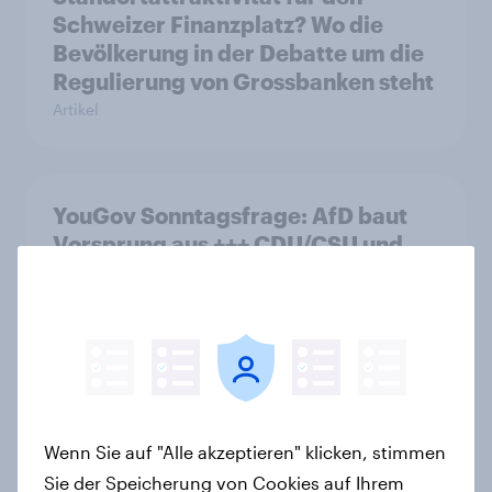
Schweizer Finanzplatz? Wo die
Bevölkerung in der Debatte um die
Regulierung von Grossbanken steht
Artikel
YouGov Sonntagsfrage: AfD baut
Vorsprung aus +++ CDU/CSU und
SPD historisch niedrig +++
Bürgerinnen und Bürger wünschen
sich Fußball-WM ohne Politik
Artikel
Wenn Sie auf "Alle akzeptieren" klicken, stimmen
YouGovs Erfolgsbilanz bei
Sie der Speicherung von Cookies auf Ihrem