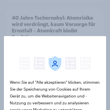
40 Jahre Tschernobyl: Atomrisiko
wird verdrängt, kaum Vorsorge für
Ernstfall – Atomkraft bleibt
Spaltthema
Artikel
YouGov Sonntagsfrage: AfD liegt
vorn +++ Schwarz-Rot unter Druck:
Union und SPD so niedrig wie seit
Wenn Sie auf "Alle akzeptieren" klicken, stimmen
Jahren nicht mehr
Sie der Speicherung von Cookies auf Ihrem
Artikel
Gerät zu, um die Websitenavigation und -
Nutzung zu verbessern und zu analysieren
sowie unser Marketing zu unterstützen.