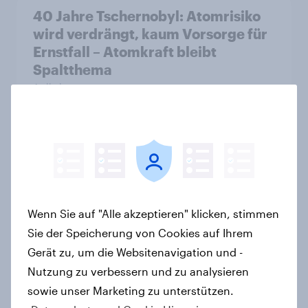
40 Jahre Tschernobyl: Atomrisiko
wird verdrängt, kaum Vorsorge für
Ernstfall – Atomkraft bleibt
Spaltthema
Artikel
YouGov Sonntagsfrage: AfD liegt
vorn +++ Schwarz-Rot unter Druck:
Union und SPD so niedrig wie seit
Jahren nicht mehr
Wenn Sie auf "Alle akzeptieren" klicken, stimmen
Artikel
Sie der Speicherung von Cookies auf Ihrem
Gerät zu, um die Websitenavigation und -
Nutzung zu verbessern und zu analysieren
Mehrheit in sechs europäischen
sowie unser Marketing zu unterstützen.