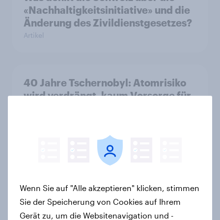
«Nachhaltigkeitsinitiative» und die
Änderung des Zivildienstgesetzes?
Artikel
40 Jahre Tschernobyl: Atomrisiko
wird verdrängt, kaum Vorsorge für
Ernstfall – Atomkraft bleibt
Spaltthema
Artikel
YouGov Sonntagsfrage: AfD liegt
Wenn Sie auf "Alle akzeptieren" klicken, stimmen
vorn +++ Schwarz-Rot unter Druck:
Sie der Speicherung von Cookies auf Ihrem
Union und SPD so niedrig wie seit
Gerät zu, um die Websitenavigation und -
Jahren nicht mehr