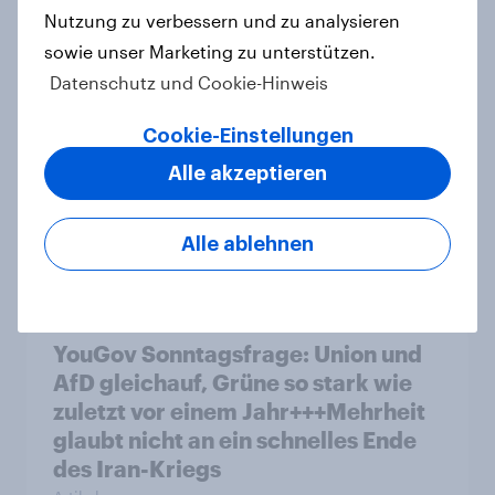
Nutzung zu verbessern und zu analysieren
Artikel
sowie unser Marketing zu unterstützen.
Datenschutz und Cookie-Hinweis
Mehrheit in sechs europäischen
Cookie-Einstellungen
Ländern unterstützt ein Verbot von
Alle akzeptieren
sozialen Medien für unter 16-
Jährige
Alle ablehnen
Artikel
YouGov Sonntagsfrage: Union und
AfD gleichauf, Grüne so stark wie
zuletzt vor einem Jahr+++Mehrheit
glaubt nicht an ein schnelles Ende
des Iran-Kriegs