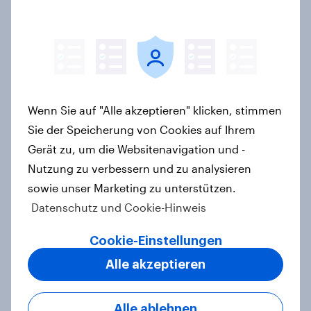
«Nachhaltigkeitsinitiative» und die
Änderung des Zivildienstgesetzes?
Artikel
Wenn Sie auf "Alle akzeptieren" klicken, stimmen
40 Jahre Tschernobyl: Atomrisiko
Sie der Speicherung von Cookies auf Ihrem
wird verdrängt, kaum Vorsorge für
Gerät zu, um die Websitenavigation und -
Ernstfall – Atomkraft bleibt
Nutzung zu verbessern und zu analysieren
Spaltthema
sowie unser Marketing zu unterstützen.
Artikel
Datenschutz und Cookie-Hinweis
Cookie-Einstellungen
YouGov Sonntagsfrage: AfD liegt
Alle akzeptieren
vorn +++ Schwarz-Rot unter Druck:
Union und SPD so niedrig wie seit
Jahren nicht mehr
Alle ablehnen