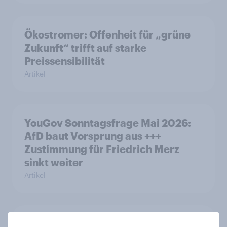
Ökostromer: Offenheit für „grüne
Zukunft“ trifft auf starke
Preissensibilität
Artikel
YouGov Sonntagsfrage Mai 2026:
AfD baut Vorsprung aus +++
Zustimmung für Friedrich Merz
sinkt weiter
Artikel
Was denkt die Schweiz über die