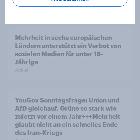
Artikel
Mehrheit in sechs europäischen
Ländern unterstützt ein Verbot von
sozialen Medien für unter 16-
Jährige
Artikel
YouGov Sonntagsfrage: Union und
AfD gleichauf, Grüne so stark wie
zuletzt vor einem Jahr+++Mehrheit
glaubt nicht an ein schnelles Ende
des Iran-Kriegs