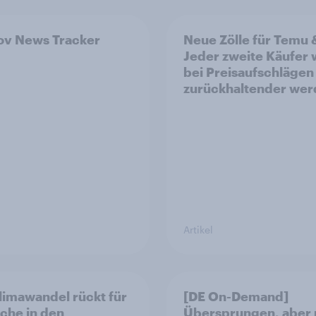
v News Tracker
Neue Zölle für Temu 
Jeder zweite Käufer
bei Preisaufschlägen
zurückhaltender we
Artikel
limawandel rückt für
[DE On-Demand]
che in den
Übersprungen, aber 