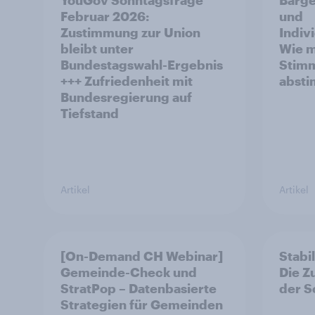
YouGov Sonntagsfrage
Barge
Februar 2026:
und
Zustimmung zur Union
Indiv
bleibt unter
Wie m
Bundestagswahl-Ergebnis
Stim
+++ Zufriedenheit mit
abst
Bundesregierung auf
Tiefstand
Artikel
Artikel
[On-Demand CH Webinar]
Stabi
Gemeinde-Check und
Die 
StratPop – Datenbasierte
der S
Strategien für Gemeinden