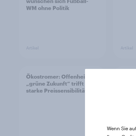
wünschen sich Fußball-
WM ohne Politik
Artikel
Artikel
Ökostromer: Offenheit für
YouGo
„grüne Zukunft“ trifft auf
2026:
starke Preissensibilität
aus +
Fried
Wenn Sie auf