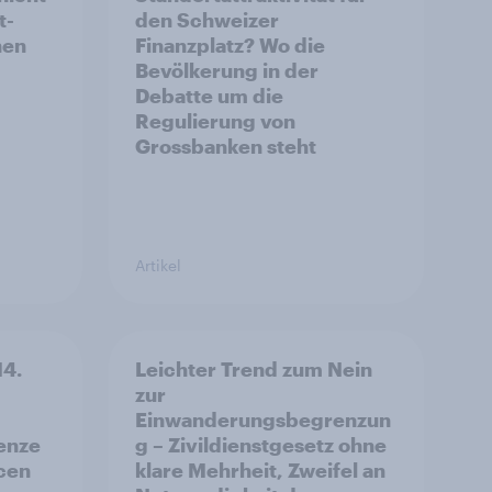
t-
den Schweizer
hen
Finanzplatz? Wo die
Bevölkerung in der
Debatte um die
Regulierung von
Grossbanken steht
Artikel
14.
Leichter Trend zum Nein
zur
Einwanderungsbegrenzun
enze
g – Zivildienstgesetz ohne
ncen
klare Mehrheit, Zweifel an