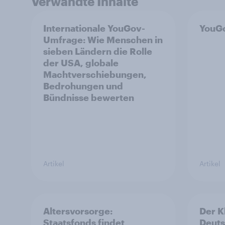
Verwandte Inhalte
Internationale YouGov-
YouGo
Umfrage: Wie Menschen in
sieben Ländern die Rolle
der USA, globale
Machtverschiebungen,
Bedrohungen und
Bündnisse bewerten
Artikel
Artikel
Altersvorsorge:
Der K
Staatsfonds findet
Deuts