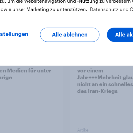
 zu, um die Websitenavigation und -Nutzung zu verbessern
sowie unser Marketing zu unterstützen.
Datenschutz und C
Artikel
stellungen
Alle ablehnen
Alle a
eit in sechs
YouGov Sonntagsfra
äischen Ländern
Union und AfD gleich
stützt ein Verbot von
Grüne so stark wie zu
len Medien für unter
vor einem
hrige
Jahr+++Mehrheit gla
nicht an ein schnelle
des Iran-Kriegs
Artikel