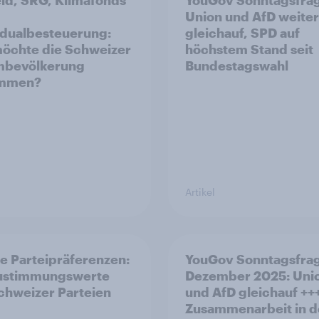
ld, SRG, Klimafonds
YouGov Sonntagsfra
Union und AfD weiter
idualbesteuerung:
gleichauf, SPD auf
öchte die Schweizer
höchstem Stand seit
mbevölkerung
Bundestagswahl
immen?
Artikel
le Parteipräferenzen:
YouGov Sonntagsfra
Zustimmungswerte
Dezember 2025: Uni
chweizer Parteien
und AfD gleichauf ++
Zusammenarbeit in d