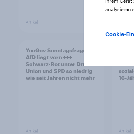
Ihrem Gerät
analysieren 
Artikel
Artikel
Cookie-Ein
YouGov Sonntagsfrage:
Mehrh
AfD liegt vorn +++
europ
Schwarz-Rot unter Druck:
unter
Union und SPD so niedrig
sozia
wie seit Jahren nicht mehr
16-Jä
Artikel
Artikel