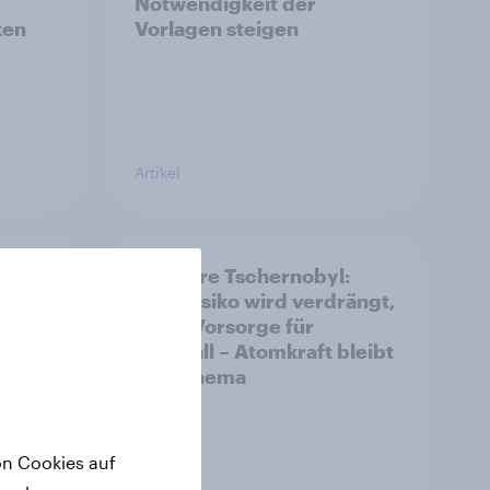
Notwendigkeit der
ken
Vorlagen steigen
Artikel
iz
40 Jahre Tschernobyl:
Atomrisiko wird verdrängt,
ative»
kaum Vorsorge für
s
Ernstfall – Atomkraft bleibt
Spaltthema
on Cookies auf