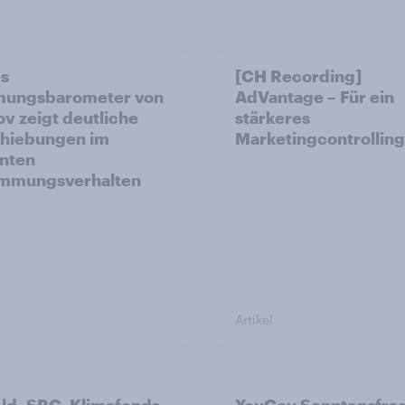
es
[CH Recording]
mungsbarometer von
AdVantage – Für ein
v zeigt deutliche
stärkeres
hiebungen im
Marketingcontrolling
nten
immungsverhalten
Artikel