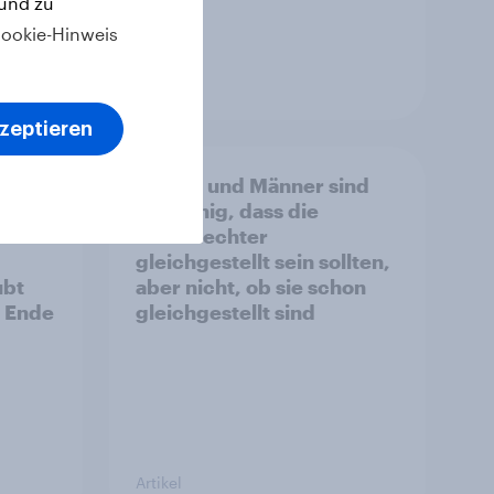
 und zu
ookie-Hinweis
Artikel
kzeptieren
ge:
Frauen und Männer sind
auf,
sich einig, dass die
letzt
Geschlechter
gleichgestellt sein sollten,
ubt
aber nicht, ob sie schon
s Ende
gleichgestellt sind
Artikel