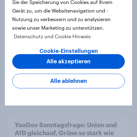
YouGov Sonntagsfrage: AfD liegt
Sie der Speicherung von Cookies auf Ihrem
vorn +++ Schwarz-Rot unter Druck:
Gerät zu, um die Websitenavigation und -
Union und SPD so niedrig wie seit
Nutzung zu verbessern und zu analysieren
Jahren nicht mehr
sowie unser Marketing zu unterstützen.
Artikel
Datenschutz und Cookie-Hinweis
Cookie-Einstellungen
Alle akzeptieren
Mehrheit in sechs europäischen
Ländern unterstützt ein Verbot von
sozialen Medien für unter 16-
Alle ablehnen
Jährige
Artikel
YouGov Sonntagsfrage: Union und
AfD gleichauf, Grüne so stark wie