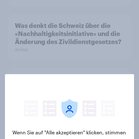
Was denkt die Schweiz über die
«Nachhaltigkeitsinitiative» und die
Änderung des Zivildienstgesetzes?
Artikel
40 Jahre Tschernobyl: Atomrisiko
wird verdrängt, kaum Vorsorge für
Ernstfall – Atomkraft bleibt
Spaltthema
Artikel
Wenn Sie auf "Alle akzeptieren" klicken, stimmen