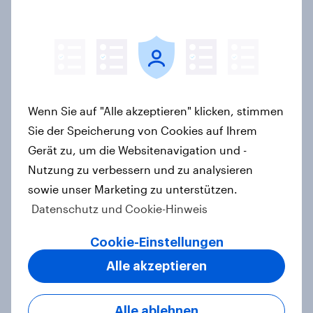
«Nachhaltigkeitsinitiative» und die
Änderung des Zivildienstgesetzes?
Artikel
Wenn Sie auf "Alle akzeptieren" klicken, stimmen
40 Jahre Tschernobyl: Atomrisiko
Sie der Speicherung von Cookies auf Ihrem
wird verdrängt, kaum Vorsorge für
Gerät zu, um die Websitenavigation und -
Ernstfall – Atomkraft bleibt
Nutzung zu verbessern und zu analysieren
Spaltthema
sowie unser Marketing zu unterstützen.
Artikel
Datenschutz und Cookie-Hinweis
Cookie-Einstellungen
YouGov Sonntagsfrage: AfD liegt
Alle akzeptieren
vorn +++ Schwarz-Rot unter Druck:
Union und SPD so niedrig wie seit
Jahren nicht mehr
Alle ablehnen