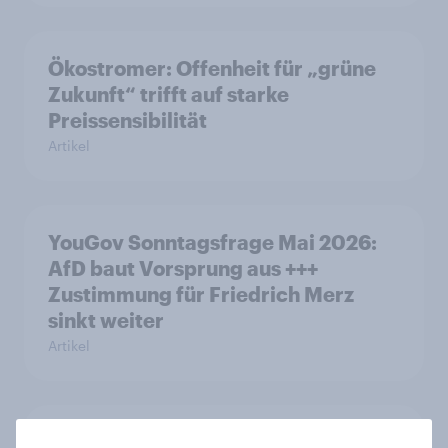
Ökostromer: Offenheit für „grüne
Zukunft“ trifft auf starke
Preissensibilität
Artikel
YouGov Sonntagsfrage Mai 2026:
AfD baut Vorsprung aus +++
Zustimmung für Friedrich Merz
sinkt weiter
Artikel
Was denkt die Schweiz über die