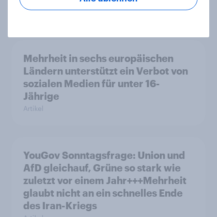
Artikel
Mehrheit in sechs europäischen
Ländern unterstützt ein Verbot von
sozialen Medien für unter 16-
Jährige
Artikel
YouGov Sonntagsfrage: Union und
AfD gleichauf, Grüne so stark wie
zuletzt vor einem Jahr+++Mehrheit
glaubt nicht an ein schnelles Ende
des Iran-Kriegs