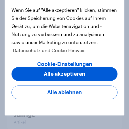
Artikel
Wenn Sie auf "Alle akzeptieren" klicken, stimmen
Sie der Speicherung von Cookies auf Ihrem
Gerät zu, um die Websitenavigation und -
YouGov Sonntagsfrage: AfD liegt
Nutzung zu verbessern und zu analysieren
vorn +++ Schwarz-Rot unter Druck:
sowie unser Marketing zu unterstützen.
Union und SPD so niedrig wie seit
Datenschutz und Cookie-Hinweis
Jahren nicht mehr
Cookie-Einstellungen
Artikel
Alle akzeptieren
Mehrheit in sechs europäischen
Alle ablehnen
Ländern unterstützt ein Verbot von
sozialen Medien für unter 16-
Jährige
Artikel