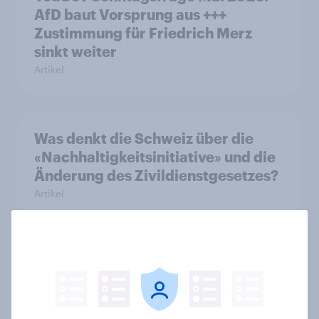
AfD baut Vorsprung aus +++
Zustimmung für Friedrich Merz
sinkt weiter
Artikel
Was denkt die Schweiz über die
«Nachhaltigkeitsinitiative» und die
Änderung des Zivildienstgesetzes?
Artikel
40 Jahre Tschernobyl: Atomrisiko
wird verdrängt, kaum Vorsorge für
Ernstfall – Atomkraft bleibt
Spaltthema