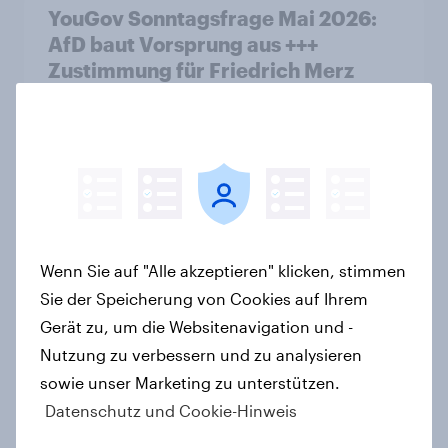
YouGov Sonntagsfrage Mai 2026:
AfD baut Vorsprung aus +++
Zustimmung für Friedrich Merz
sinkt weiter
Artikel
Was denkt die Schweiz über die
«Nachhaltigkeitsinitiative» und die
Änderung des Zivildienstgesetzes?
Wenn Sie auf "Alle akzeptieren" klicken, stimmen
Artikel
Sie der Speicherung von Cookies auf Ihrem
Gerät zu, um die Websitenavigation und -
Nutzung zu verbessern und zu analysieren
sowie unser Marketing zu unterstützen.
40 Jahre Tschernobyl: Atomrisiko
Datenschutz und Cookie-Hinweis
wird verdrängt, kaum Vorsorge für
Ernstfall – Atomkraft bleibt