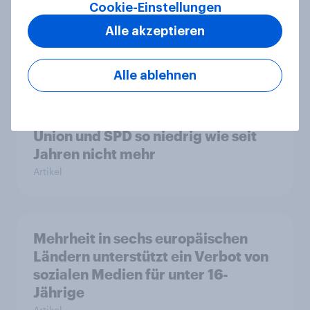
Cookie-Einstellungen
Spaltthema
Alle akzeptieren
Artikel
Alle ablehnen
YouGov Sonntagsfrage: AfD liegt
vorn +++ Schwarz-Rot unter Druck:
Union und SPD so niedrig wie seit
Jahren nicht mehr
Artikel
Mehrheit in sechs europäischen
Ländern unterstützt ein Verbot von
sozialen Medien für unter 16-
Jährige
Artikel