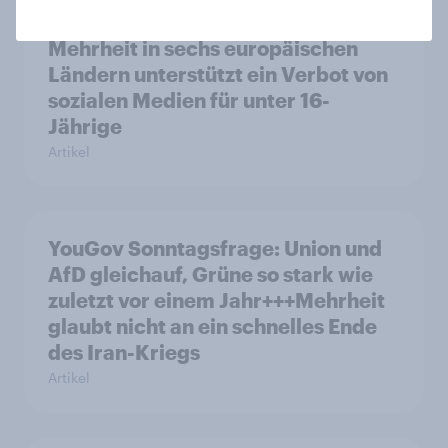
Mehrheit in sechs europäischen
Ländern unterstützt ein Verbot von
sozialen Medien für unter 16-
Jährige
Artikel
YouGov Sonntagsfrage: Union und
AfD gleichauf, Grüne so stark wie
zuletzt vor einem Jahr+++Mehrheit
glaubt nicht an ein schnelles Ende
des Iran-Kriegs
Artikel