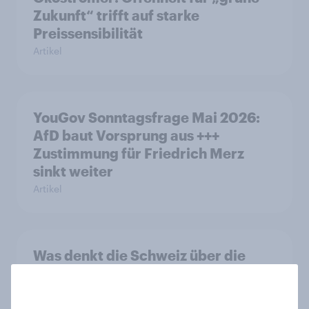
Zukunft“ trifft auf starke
Preissensibilität
Artikel
YouGov Sonntagsfrage Mai 2026:
AfD baut Vorsprung aus +++
Zustimmung für Friedrich Merz
sinkt weiter
Artikel
Was denkt die Schweiz über die
«Nachhaltigkeitsinitiative» und die
Änderung des Zivildienstgesetzes?
Artikel