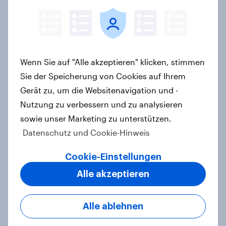
40 Jahre Tschernobyl: Atomrisiko
wird verdrängt, kaum Vorsorge für
Wenn Sie auf "Alle akzeptieren" klicken, stimmen
Ernstfall – Atomkraft bleibt
Sie der Speicherung von Cookies auf Ihrem
Spaltthema
Gerät zu, um die Websitenavigation und -
Artikel
Nutzung zu verbessern und zu analysieren
sowie unser Marketing zu unterstützen.
Datenschutz und Cookie-Hinweis
YouGov Sonntagsfrage: AfD liegt
Cookie-Einstellungen
vorn +++ Schwarz-Rot unter Druck:
Union und SPD so niedrig wie seit
Alle akzeptieren
Jahren nicht mehr
Artikel
Alle ablehnen