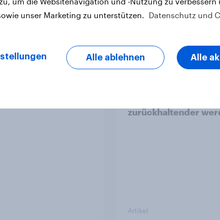
 zu, um die Websitenavigation und -Nutzung zu verbessern
sowie unser Marketing zu unterstützen.
Datenschutz und C
stellungen
Alle ablehnen
Alle a
v News Tracker
Neue Zölle für Temu 
Jeder zweite Käufer
bei Preisaufschlägen
zurückhaltender we
Artikel