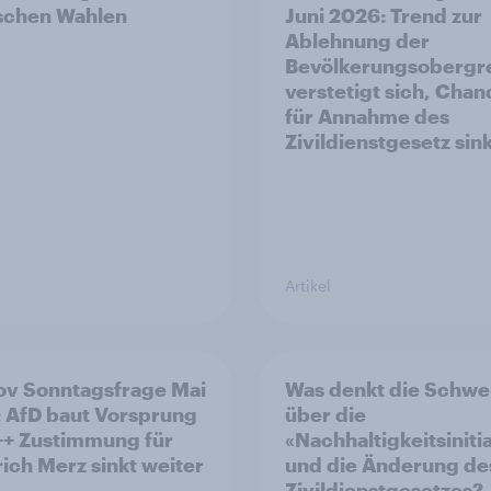
ischen Wahlen
Juni 2026: Trend zur
Ablehnung der
Bevölkerungsobergr
verstetigt sich, Cha
für Annahme des
Zivildienstgesetz sin
Artikel
v Sonntagsfrage Mai
Was denkt die Schwe
 AfD baut Vorsprung
über die
++ Zustimmung für
«Nachhaltigkeitsiniti
rich Merz sinkt weiter
und die Änderung de
Zivildienstgesetzes?