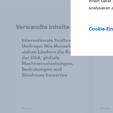
Ihrem Gerät
analysieren 
Verwandte Inhalte
Cookie-Ein
Internationale YouGov-
YouGo
Umfrage: Wie Menschen in
sieben Ländern die Rolle
der USA, globale
Machtverschiebungen,
Bedrohungen und
Bündnisse bewerten
Artikel
Artikel