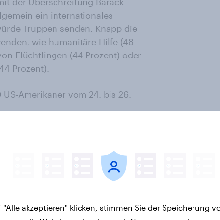
mit der Überschreitung Barack
lgemein ein internationales
 würde Truppen senden. Knapp die
enden, wie humanitäre Hilfe (48
von Flüchtlingen (44 Prozent) oder
44 Prozent).
 US-Amerikaner vom 24. bis 26.
letter
 "Alle akzeptieren" klicken, stimmen Sie der Speicherung v