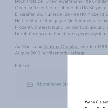
Doch trotz der Chemiewaffenangriffe und da
Obamas "roter Linie", lehnen die US-Bürger al
Eingreifen ab. Nur jeder Zehnte (10 Prozent)
Hälfte hätte nichts gegen Maßnahmen einzuw
Prozent), Unterstützung bei der Evakuierung 
Durchführung von Sanktionen gegen Syrien (
Auf Basis des
YouGov Omnibus
wurden 1.000
August 2013 repräsentativ befragt.
Bild: dpa
Abonnieren Sie den YouGov-News
Wenn Sie auf