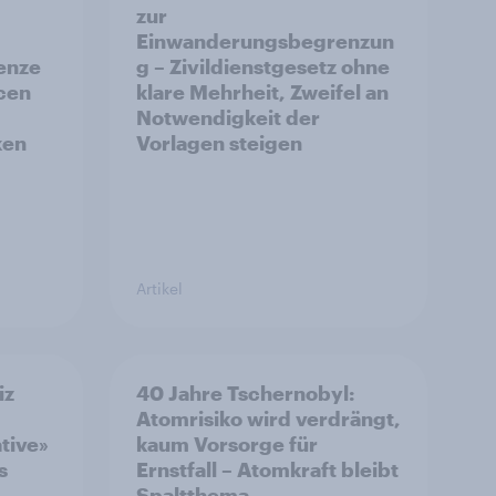
zur
Einwanderungsbegrenzun
enze
g – Zivildienstgesetz ohne
ncen
klare Mehrheit, Zweifel an
Notwendigkeit der
ken
Vorlagen steigen
Artikel
iz
40 Jahre Tschernobyl:
Atomrisiko wird verdrängt,
ative»
kaum Vorsorge für
s
Ernstfall – Atomkraft bleibt
Spaltthema