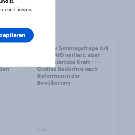
 und zu
ookie-Hinweis
kzeptieren
& Co.:
YouGov Sonntagsfrage Juli
 würde
2026: AfD verliert, aber
bleibt stärkste Kraft +++
rden
Großes Bedürfnis nach
Reformen in der
Bevölkerung
Artikel