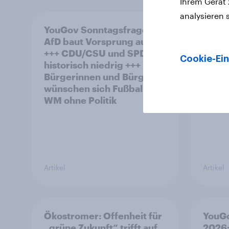
Ihrem Gerät
analysieren 
YouGov Sonntagsfrage:
YouGo
AfD baut Vorsprung aus
polit
+++ CDU/CSU und SPD
Cookie-Ein
historisch niedrig +++
Bürgerinnen und Bürger
wünschen sich Fußball-
WM ohne Politik
Artikel
Artikel
Ökostromer: Offenheit für
YouGo
„grüne Zukunft“ trifft auf
2026: