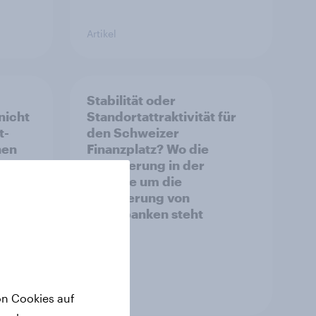
Artikel
Stabilität oder
nicht
Standortattraktivität für
t-
den Schweizer
hen
Finanzplatz? Wo die
Bevölkerung in der
Debatte um die
Regulierung von
Grossbanken steht
Artikel
on Cookies auf