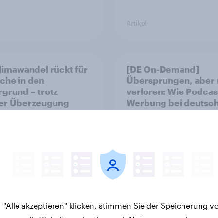
Artikel
limawandel rückt für
[DE On-Demand]
che in den
Übersprungen, aber 
rgrund – trotz
verloren: Wie Podcas
ler Überzeugung
Werbung bei deutsc
Konsumenten wirkt.
Artikel
 "Alle akzeptieren" klicken, stimmen Sie der Speicherung v