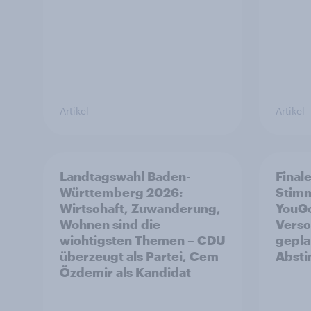
Artikel
Artikel
Landtagswahl Baden-
Final
Württemberg 2026:
Stim
Wirtschaft, Zuwanderung,
YouGo
Wohnen sind die
Versc
wichtigsten Themen – CDU
gepla
überzeugt als Partei, Cem
Abst
Özdemir als Kandidat