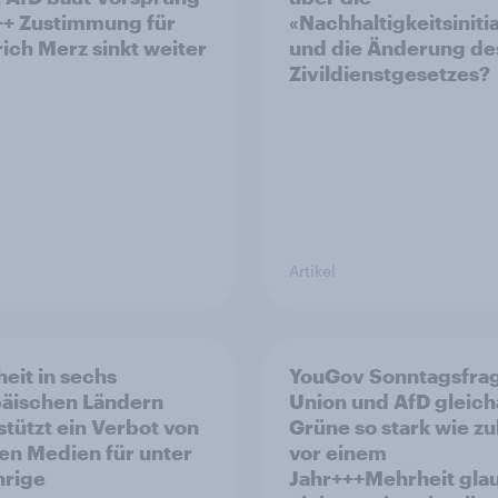
++ Zustimmung für
«Nachhaltigkeitsiniti
rich Merz sinkt weiter
und die Änderung de
Zivildienstgesetzes?
Artikel
eit in sechs
YouGov Sonntagsfra
äischen Ländern
Union und AfD gleich
stützt ein Verbot von
Grüne so stark wie zu
len Medien für unter
vor einem
hrige
Jahr+++Mehrheit gla