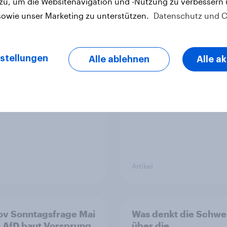
 zu, um die Websitenavigation und -Nutzung zu verbessern
sowie unser Marketing zu unterstützen.
Datenschutz und C
vs Erfolgsbilanz bei
Zur Abstimmung am 
ischen Wahlen
Juni 2026: Trend zur
Ablehnung der
stellungen
Alle ablehnen
Alle a
Bevölkerungsobergr
verstetigt sich, Cha
für Annahme des
Zivildienstgesetz sin
Artikel
v Sonntagsfrage Mai
Was denkt die Schwe
 AfD baut Vorsprung
über die