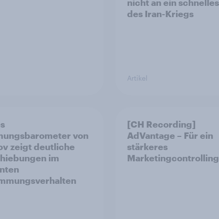
nicht an ein schnelle
des Iran-Kriegs
Artikel
es
[CH Recording]
mungsbarometer von
AdVantage – Für ein
v zeigt deutliche
stärkeres
hiebungen im
Marketingcontrolling
nten
immungsverhalten