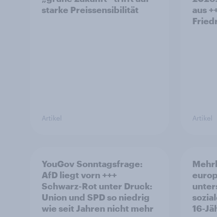
starke Preissensibilität
aus +
Fried
Artikel
Artikel
YouGov Sonntagsfrage:
Mehrh
AfD liegt vorn +++
europ
Schwarz-Rot unter Druck:
unter
Union und SPD so niedrig
sozia
wie seit Jahren nicht mehr
16-Jä