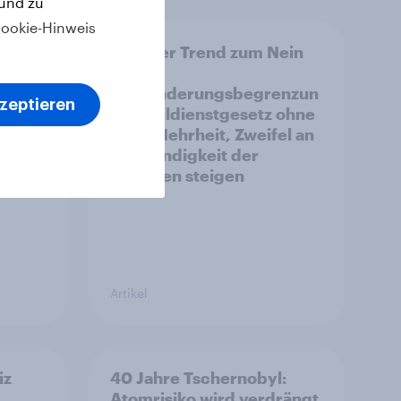
 und zu
ookie-Hinweis
14.
Leichter Trend zum Nein
zur
Einwanderungsbegrenzun
kzeptieren
enze
g – Zivildienstgesetz ohne
ncen
klare Mehrheit, Zweifel an
Notwendigkeit der
ken
Vorlagen steigen
Artikel
iz
40 Jahre Tschernobyl:
Atomrisiko wird verdrängt,