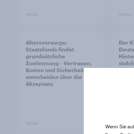
Artikel
Artikel
Altersvorsorge:
Der K
Staatsfonds findet
Deuts
grundsätzliche
Hinte
Zustimmung - Vertrauen,
stabi
Kosten und Sicherheit
entscheiden über die
Akzeptanz
Artikel
Artikel
Wenn Sie auf