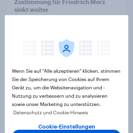
Zustimmung für Friedrich Merz
sinkt weiter
Artikel
Was denkt die Schweiz über die
«Nachhaltigkeitsinitiative» und die
Änderung des Zivildienstgesetzes?
Artikel
Wenn Sie auf "Alle akzeptieren" klicken, stimmen
Sie der Speicherung von Cookies auf Ihrem
Gerät zu, um die Websitenavigation und -
Nutzung zu verbessern und zu analysieren
40 Jahre Tschernobyl: Atomrisiko
sowie unser Marketing zu unterstützen.
wird verdrängt, kaum Vorsorge für
Ernstfall – Atomkraft bleibt
Datenschutz und Cookie-Hinweis
Spaltthema
Cookie-Einstellungen
Artikel