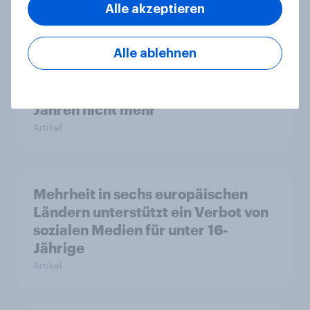
Alle akzeptieren
YouGov Sonntagsfrage: AfD liegt
Alle ablehnen
vorn +++ Schwarz-Rot unter Druck:
Union und SPD so niedrig wie seit
Jahren nicht mehr
Artikel
Mehrheit in sechs europäischen
Ländern unterstützt ein Verbot von
sozialen Medien für unter 16-
Jährige
Artikel