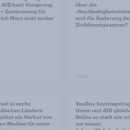
 AfD baut Vorsprung
über die
++ Zustimmung für
«Nachhaltigkeitsiniti
rich Merz sinkt weiter
und die Änderung de
Zivildienstgesetzes?
Artikel
eit in sechs
YouGov Sonntagsfra
äischen Ländern
Union und AfD gleich
stützt ein Verbot von
Grüne so stark wie zu
len Medien für unter
vor einem