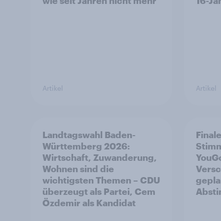
wie seit Jahren nicht mehr
16-Jä
Artikel
Artikel
Landtagswahl Baden-
Final
Württemberg 2026:
Stim
Wirtschaft, Zuwanderung,
YouGo
Wohnen sind die
Versc
wichtigsten Themen – CDU
gepla
überzeugt als Partei, Cem
Abst
Özdemir als Kandidat