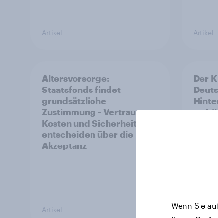
Artikel
Artikel
Altersvorsorge:
Der K
Staatsfonds findet
Deuts
grundsätzliche
Hinte
Zustimmung - Vertrauen,
stabi
Kosten und Sicherheit
entscheiden über die
Akzeptanz
Wenn Sie auf
Artikel
Artikel