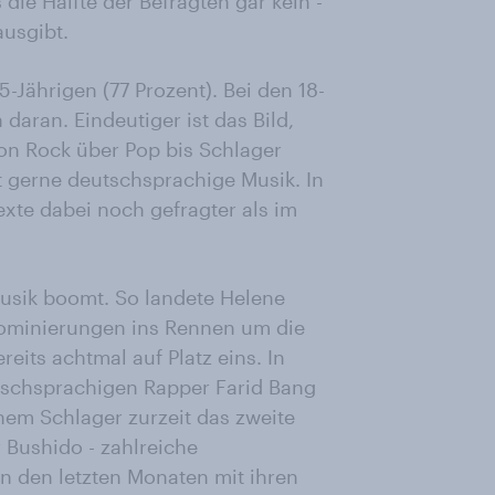
die Hälfte der Befragten gar kein -
ausgibt.
5-Jährigen (77 Prozent). Bei den 18-
 daran. Eindeutiger ist das Bild,
on Rock über Pop bis Schlager
 gerne deutschsprachige Musik. In
xte dabei noch gefragter als im
 Musik boomt. So landete Helene
Nominierungen ins Rennen um die
eits achtmal auf Platz eins. In
tschsprachigen Rapper Farid Bang
chem Schlager zurzeit das zweite
r Bushido - zahlreiche
n den letzten Monaten mit ihren