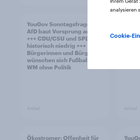
Ihrem Gerät
analysieren 
YouGov Sonntagsfrage:
YouGo
AfD baut Vorsprung aus
polit
Cookie-Ein
+++ CDU/CSU und SPD
historisch niedrig +++
Bürgerinnen und Bürger
wünschen sich Fußball-
WM ohne Politik
Artikel
Artikel
Ökostromer: Offenheit für
YouGo