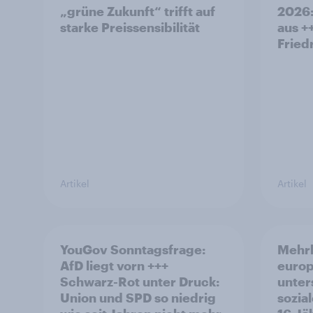
„grüne Zukunft“ trifft auf
2026:
starke Preissensibilität
aus +
Fried
Artikel
Artikel
YouGov Sonntagsfrage:
Mehrh
AfD liegt vorn +++
europ
Schwarz-Rot unter Druck:
unter
Union und SPD so niedrig
sozia