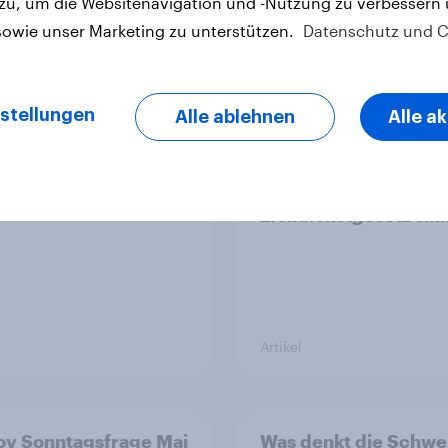
 zu, um die Websitenavigation und -Nutzung zu verbessern
sowie unser Marketing zu unterstützen.
Datenschutz und C
vs Erfolgsbilanz bei
Zur Abstimmung am 
ischen Wahlen
Juni 2026: Trend zur
stellungen
Alle ablehnen
Alle a
Ablehnung der
Bevölkerungsobergr
verstetigt sich, Cha
für Annahme des
Zivildienstgesetz sin
Artikel
v Sonntagsfrage Mai
Was denkt die Schwe