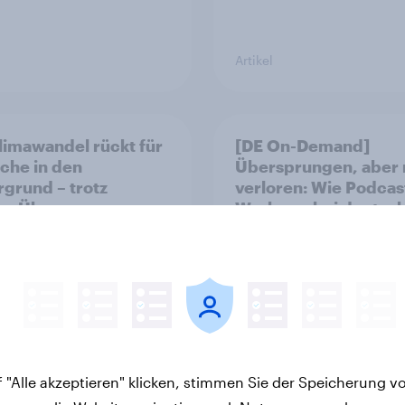
Artikel
limawandel rückt für
[DE On-Demand]
che in den
Übersprungen, aber 
rgrund – trotz
verloren: Wie Podcas
ler Überzeugung
Werbung bei deutsc
Konsumenten wirkt.
 "Alle akzeptieren" klicken, stimmen Sie der Speicherung v
Artikel