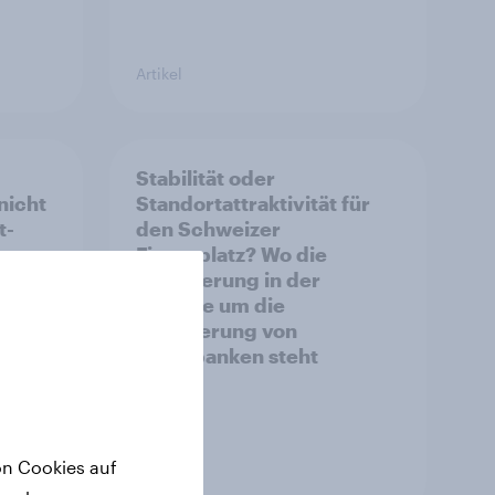
Artikel
Stabilität oder
nicht
Standortattraktivität für
t-
den Schweizer
hen
Finanzplatz? Wo die
Bevölkerung in der
Debatte um die
Regulierung von
Grossbanken steht
on Cookies auf
Artikel