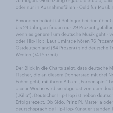
zu mögen. Gleichzeitig ergab die Studie, dass 
oder nur in Ausnahmefällen - Geld für Musik 
Besonders beliebt ist Schlager bei den über 5
bis 24-Jährigen finden nur 29 Prozent gefallen
wenn es generell um deutsche Musik geht - v
oder Hip-Hop. Laut Umfrage hören 76 Prozent
Ostdeutschland (84 Prozent) sind deutsche Te
Westen (74 Prozent).
Der Blick in die Charts zeigt, dass deutsche
Fischer, die an diesem Donnerstag mit drei 
Echos geht, mit ihrem Album „Farbenspiel“ ber
dieser Woche wird sie abgelöst von dem deu
(„Killa“). Deutscher Hip-Hop ist neben deuts
Erfolgsrezept: Ob Sido, Prinz Pi, Marteria ode
deutschsprachige Hip-Hop-Künstler standen i