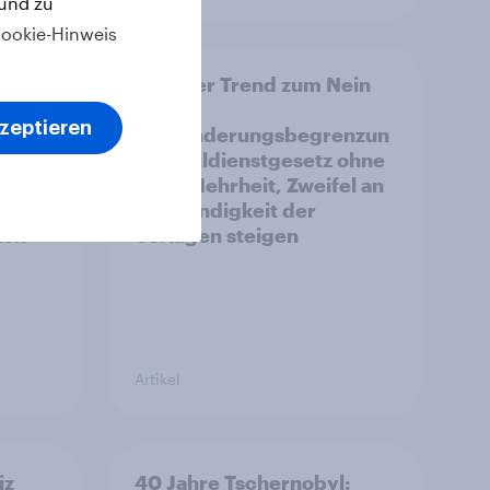
 und zu
ookie-Hinweis
14.
Leichter Trend zum Nein
zur
kzeptieren
Einwanderungsbegrenzun
enze
g – Zivildienstgesetz ohne
ncen
klare Mehrheit, Zweifel an
Notwendigkeit der
ken
Vorlagen steigen
Artikel
iz
40 Jahre Tschernobyl: