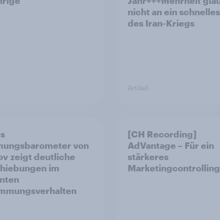
hrige
Jahr+++Mehrheit gla
nicht an ein schnelle
des Iran-Kriegs
Artikel
es
[CH Recording]
mungsbarometer von
AdVantage – Für ein
v zeigt deutliche
stärkeres
hiebungen im
Marketingcontrolling
nten
immungsverhalten