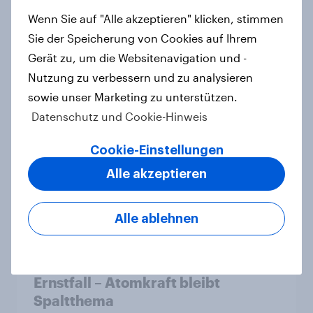
AfD baut Vorsprung aus +++
Wenn Sie auf "Alle akzeptieren" klicken, stimmen
Zustimmung für Friedrich Merz
sinkt weiter
Sie der Speicherung von Cookies auf Ihrem
Gerät zu, um die Websitenavigation und -
Artikel
Nutzung zu verbessern und zu analysieren
sowie unser Marketing zu unterstützen.
Datenschutz und Cookie-Hinweis
Was denkt die Schweiz über die
«Nachhaltigkeitsinitiative» und die
Cookie-Einstellungen
Änderung des Zivildienstgesetzes?
Alle akzeptieren
Artikel
Alle ablehnen
40 Jahre Tschernobyl: Atomrisiko
wird verdrängt, kaum Vorsorge für
Ernstfall – Atomkraft bleibt
Spaltthema