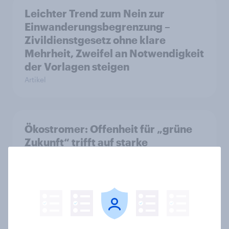
Leichter Trend zum Nein zur
Einwanderungsbegrenzung –
Zivildienstgesetz ohne klare
Mehrheit, Zweifel an Notwendigkeit
der Vorlagen steigen
Artikel
Ökostromer: Offenheit für „grüne
Zukunft“ trifft auf starke
Preissensibilität
Artikel
YouGov Sonntagsfrage Mai 2026: