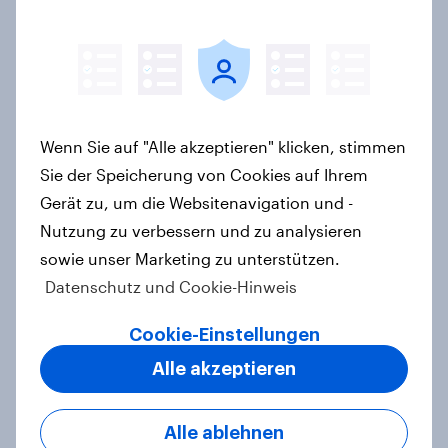
Änderung des Zivildienstgesetzes?
Artikel
40 Jahre Tschernobyl: Atomrisiko
Wenn Sie auf "Alle akzeptieren" klicken, stimmen
wird verdrängt, kaum Vorsorge für
Sie der Speicherung von Cookies auf Ihrem
Ernstfall – Atomkraft bleibt
Gerät zu, um die Websitenavigation und -
Spaltthema
Nutzung zu verbessern und zu analysieren
Artikel
sowie unser Marketing zu unterstützen.
Datenschutz und Cookie-Hinweis
Cookie-Einstellungen
YouGov Sonntagsfrage: AfD liegt
vorn +++ Schwarz-Rot unter Druck:
Alle akzeptieren
Union und SPD so niedrig wie seit
Jahren nicht mehr
Alle ablehnen
Artikel