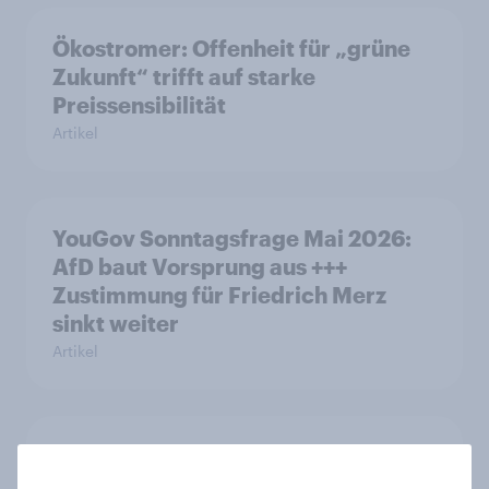
Ökostromer: Offenheit für „grüne
Zukunft“ trifft auf starke
Preissensibilität
Artikel
YouGov Sonntagsfrage Mai 2026:
AfD baut Vorsprung aus +++
Zustimmung für Friedrich Merz
sinkt weiter
Artikel
Was denkt die Schweiz über die
«Nachhaltigkeitsinitiative» und die