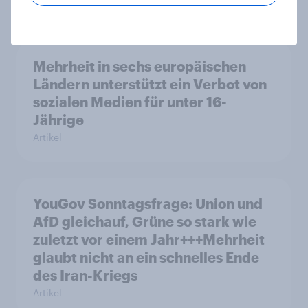
Mehrheit in sechs europäischen
Ländern unterstützt ein Verbot von
sozialen Medien für unter 16-
Jährige
Artikel
YouGov Sonntagsfrage: Union und
AfD gleichauf, Grüne so stark wie
zuletzt vor einem Jahr+++Mehrheit
glaubt nicht an ein schnelles Ende
des Iran-Kriegs
Artikel