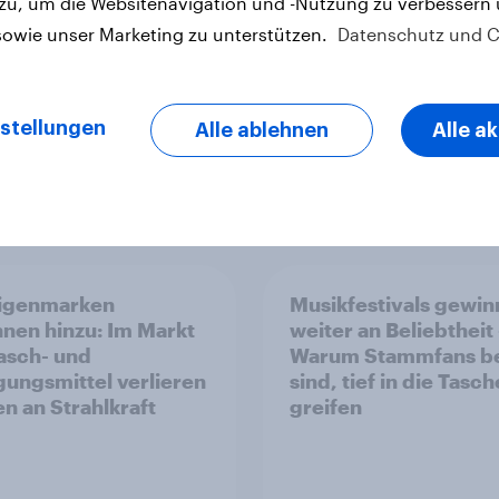
 zu, um die Websitenavigation und -Nutzung zu verbessern
sowie unser Marketing zu unterstützen.
Datenschutz und C
stellungen
Alle ablehnen
Alle a
Report
Eigenmarken
Musikfestivals gewi
nen hinzu: Im Markt
weiter an Beliebtheit
asch- und
Warum Stammfans be
gungsmittel verlieren
sind, tief in die Tasch
n an Strahlkraft
greifen