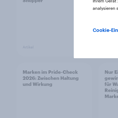
Shopper
Ihrem Gerät
analysieren 
Cookie-Ein
Artikel
Artikel
Marken im Pride-Check
Nur 
2026: Zwischen Haltung
gewin
und Wirkung
für W
Reini
Marke