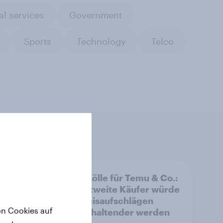
al services
Government
Sports
Technology
Telco
Neue Zölle für Temu & Co.:
Jeder zweite Käufer würde
bei Preisaufschlägen
on Cookies auf
zurückhaltender werden