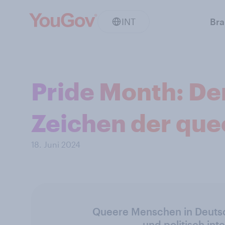
INT
Br
Pride Month: Der
Zeichen der qu
18. Juni 2024
Queere Menschen in Deutsc
und politisch inte