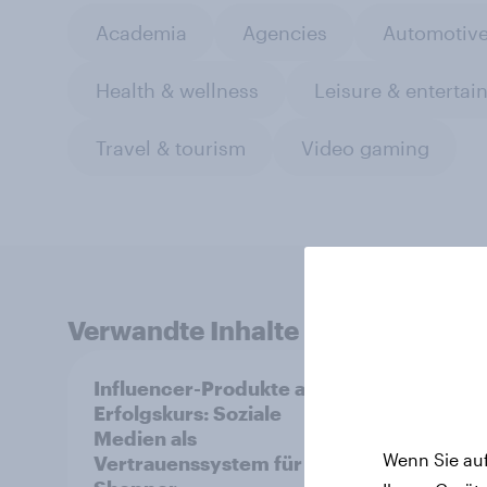
Academia
Agencies
Automotiv
Health & wellness
Leisure & entertai
Travel & tourism
Video gaming
Verwandte Inhalte
Influencer-Produkte auf
Pride
Erfolgskurs: Soziale
Verbr
Medien als
Marke
Wenn Sie auf
Vertrauenssystem für