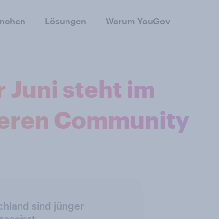
anchen
Lösungen
Warum YouGov
 Juni steht im
eeren Community
hland sind jünger
ressiert