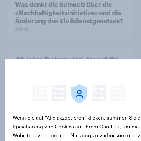
Was denkt die Schweiz über die
«Nachhaltigkeitsinitiative» und die
Änderung des Zivildienstgesetzes?
Artikel
40 Jahre Tschernobyl: Atomrisiko
wird verdrängt, kaum Vorsorge für
Ernstfall – Atomkraft bleibt
Spaltthema
Artikel
Wenn Sie auf "Alle akzeptieren" klicken, stimmen Sie d
YouGov Sonntagsfrage: AfD liegt
Speicherung von Cookies auf Ihrem Gerät zu, um die
vorn +++ Schwarz-Rot unter Druck:
Websitenavigation und -Nutzung zu verbessern und z
Union und SPD so niedrig wie seit