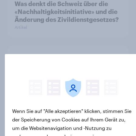
Was denkt die Schweiz über die
«Nachhaltigkeitsinitiative» und die
Änderung des Zivildienstgesetzes?
Artikel
40 Jahre Tschernobyl: Atomrisiko
wird verdrängt, kaum Vorsorge für
Ernstfall – Atomkraft bleibt
Spaltthema
Artikel
Wenn Sie auf "Alle akzeptieren" klicken, stimmen Sie
YouGov Sonntagsfrage: AfD liegt
der Speicherung von Cookies auf Ihrem Gerät zu,
vorn +++ Schwarz-Rot unter Druck:
um die Websitenavigation und -Nutzung zu
Union und SPD so niedrig wie seit