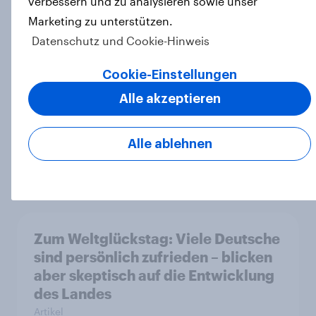
verbessern und zu analysieren sowie unser
Jahren nicht mehr
Marketing zu unterstützen.
Artikel
Datenschutz und Cookie-Hinweis
Cookie-Einstellungen
Mehrheit in sechs europäischen
Alle akzeptieren
Ländern unterstützt ein Verbot von
sozialen Medien für unter 16-
Alle ablehnen
Jährige
Artikel
Zum Weltglückstag: Viele Deutsche
sind persönlich zufrieden – blicken
aber skeptisch auf die Entwicklung
des Landes
Artikel