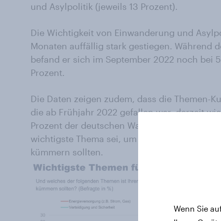
und Asylpolitik (jeweils 13 Prozent).
Die Wichtigkeit von Einwanderung und Asylpo
Monaten auffällig stark gestiegen. Während der
befand er sich im September 2022 noch bei 5
Prozent.
Die Daten zeigen zudem, dass die Themen-K
die ab Frühjahr 2022 gefallen war, derzeit wi
Prozent der deutschen Wahlberechtigten, da
wichtigste Thema sei, um das sich Politikerin
kümmern sollten.
Wenn Sie auf