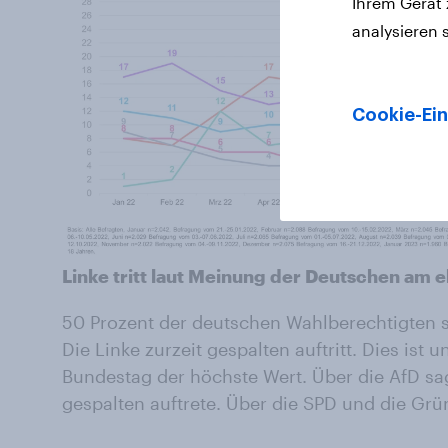
Ihrem Gerät
analysieren 
Cookie-Ein
Linke tritt laut Meinung der Deutschen am e
50 Prozent der deutschen Wahlberechtigten s
Die Linke zurzeit gespalten auftritt. Dies ist 
Bundestag der höchste Wert. Über die AfD sag
gespalten auftrete. Über die SPD und die Grü