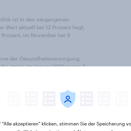
litik ist in den vergangenen
 Wert aktuell bei 13 Prozent liegt,
 Prozent, im November bei 9
urve der Gesundheitsversorgung,
eder steigt: Im Januar 2023 sagen 7
ss die Gesundheitsversorgung das
nen und Politiker in Deutschland
 "Alle akzeptieren" klicken, stimmen Sie der Speicherung v