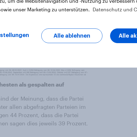
 zu, um die Websitenavigation und -Nutzung zu verbessern
sowie unser Marketing zu unterstützen.
Datenschutz und C
stellungen
Alle ablehnen
Alle a
hesten als gespalten auf
ind der Meinung, dass die Partei
unter allen abgefragten Parteien im
en 44 Prozent, dass die Partei
nen sagen dies jeweils 39 Prozent.