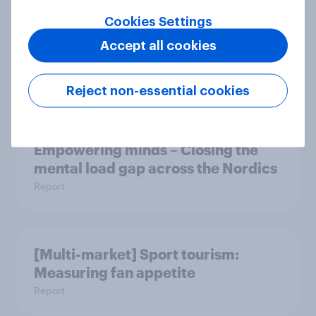
Cookies Settings
Accept all cookies
Women’s cricket takes centre stage
Article
Reject non-essential cookies
Empowering minds – Closing the
mental load gap across the Nordics
Report
[Multi-market] Sport tourism:
Measuring fan appetite
Report