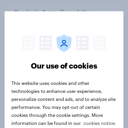
One in six Australian adults
watched the Artemis II launch live,
and many still believe in the value of
space exploration
Article
Our use of cookies
New Nordic report exposes the
hidden mental load behind
This website uses cookies and other
everyday life
technologies to enhance user experience,
Article
personalize content and ads, and to analyze site
performance. You may opt-out of certain
cookies through the cookie settings. More
Food & Health Report 2026
information can be found in our
cookies notice.
Article