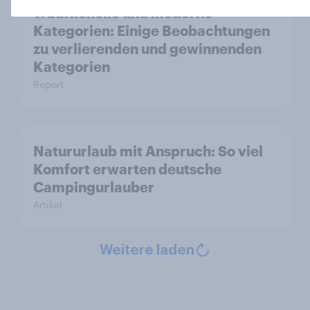
Traditionelle und moderne
Kategorien: Einige Beobachtungen
zu verlierenden und gewinnenden
Kategorien
Report
Natururlaub mit Anspruch: So viel
Komfort erwarten deutsche
Campingurlauber
Artikel
Weitere laden