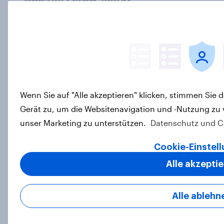
Artikel
Eistee in Österreich: Stabile
Nachfrage und neue
Wachstumsimpulse in zentralen
Wenn Sie auf "Alle akzeptieren" klicken, stimmen Sie
Zielgruppen
Gerät zu, um die Websitenavigation und -Nutzung zu 
Artikel
unser Marketing zu unterstützen.
Datenschutz und C
Cookie-Einstel
Finanz-Talk: Mit wem sprechen die
Alle akzepti
Deutschen eigentlich über Geld?
Artikel
Alle ablehn