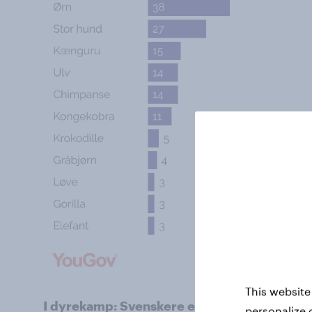
This website
I dyrekamp: Svenskere er generelt mere op
personalize 