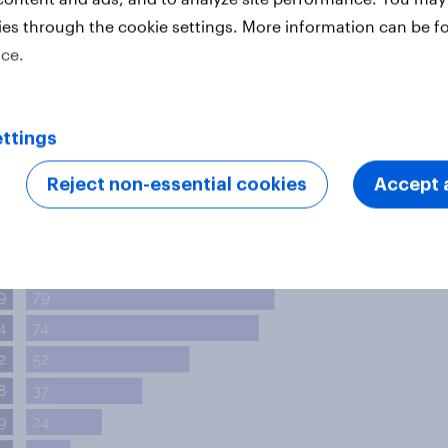
ies through the cookie settings. More information can be f
amme spørgsmål. Uden undtagelse er
ice.
e optimistiske end danskerne,
erne er nemlig mindre bange end
ttings
Reject non-essential cookies
Accept a