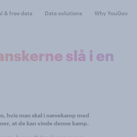
al & free data
Data solutions
Why YouGov
anskerne slå i en
ion, hvis man skal i nævekamp med
ener, at de kan vinde denne kamp.