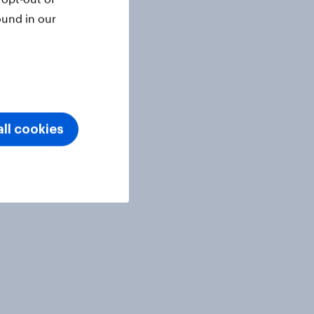
ound in our
ll cookies