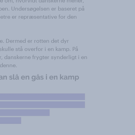
se om, hvorvidt danskerne mener,
åben. Undersøgelsen er baseret på
etre er repræsentative for den
te. Dermed er rotten det dyr
kulle stå overfor i en kamp. På
yr, danskerne frygter synderligt i en
 denne.