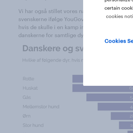
certain cook
Vi har også stillet vores naboer i Sverige s
cookies not
svenskerne ifølge YouGov’s undersøgelse mer
hvis de skulle i en kamp imod et dyr. Svensk
danskerne for samtlige dyr.
Cookies Se