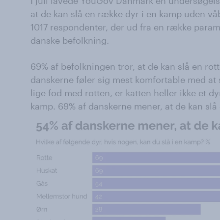
I juli lavede YouGov Danmark en undersøgel
at de kan slå en række dyr i en kamp uden v
1017 respondenter, der ud fra en række param
danske befolkning.
69% af befolkningen tror, at de kan slå en rot
danskerne føler sig mest komfortable med at s
lige fod med rotten, er katten heller ikke et d
kamp. 69% af danskerne mener, at de kan slå