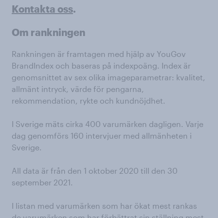
Kontakta oss
.
Om rankningen
Rankningen är framtagen med hjälp av YouGov
BrandIndex och baseras på indexpoäng. Index är
genomsnittet av sex olika imageparametrar: kvalitet,
allmänt intryck, värde för pengarna,
rekommendation, rykte och kundnöjdhet.
I Sverige mäts cirka 400 varumärken dagligen. Varje
dag genomförs 160 intervjuer med allmänheten i
Sverige.
All data är från den 1 oktober 2020 till den 30
september 2021.
I listan med varumärken som har ökat mest rankas
de varumärken som har förbättrat sin ställning mest