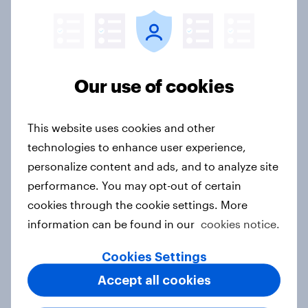
India Word of Mouth Risers 2026
Article
Our use of cookies
Singapore Word of Mouth Risers
2026
This website uses cookies and other
Article
technologies to enhance user experience,
personalize content and ads, and to analyze site
performance. You may opt-out of certain
Canada Word of Mouth Risers 2026
cookies through the cookie settings. More
information can be found in our
cookies notice.
Article
Cookies Settings
Accept all cookies
India Advertisers of the Month 2026
Article