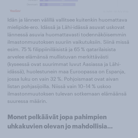
Idän ja lännen välillä vallitsee kuitenkin huomattava
mielipide-ero. Idässä ja Lähi-idässä asuvat uskovat
lännessä asuvia huomattavasti todennäköisemmin
ilmastonmuutoksen suuriin vaikutuksiin. Siinä missä
esim. 75 % filippiiniläisistä ja 65 % qatarilaisista
arvelee elämänsä mullistuvan merkittävästi
(kyseessä ovat suurimmat luvut Aasiassa ja Lähi-
idässä), huolestunein maa Euroopassa on Espanja,
jossa luku on vain 32 %. Pohjoismaat ovat aivan
listan pohjasijoilla. Niissä vain 10–14 % uskoo
ilmastonmuutoksen tulevan sotkemaan elämäänsä
suuressa määrin.
Monet pelkäävät jopa pahimpien
uhkakuvien olevan jo mahdollisia...