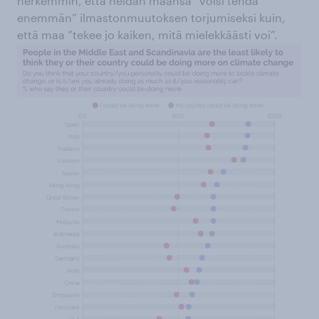
herkemmin, että heidän maansa ”voisi tehdä
enemmän” ilmastonmuutoksen torjumiseksi kuin,
että maa ”tekee jo kaiken, mitä mielekkäästi voi”.