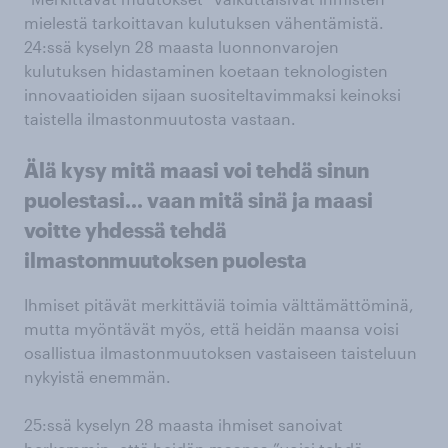
mielestä tarkoittavan kulutuksen vähentämistä.
24:ssä kyselyn 28 maasta luonnonvarojen
kulutuksen hidastaminen koetaan teknologisten
innovaatioiden sijaan suositeltavimmaksi keinoksi
taistella ilmastonmuutosta vastaan.
Älä kysy mitä maasi voi tehdä sinun
puolestasi... vaan mitä sinä ja maasi
voitte yhdessä tehdä
ilmastonmuutoksen puolesta
Ihmiset pitävät merkittäviä toimia välttämättöminä,
mutta myöntävät myös, että heidän maansa voisi
osallistua ilmastonmuutoksen vastaiseen taisteluun
nykyistä enemmän.
25:ssä kyselyn 28 maasta ihmiset sanoivat