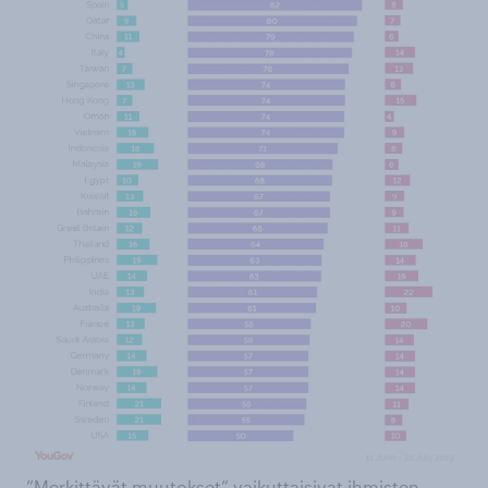
”Merkittävät muutokset” vaikuttaisivat ihmisten