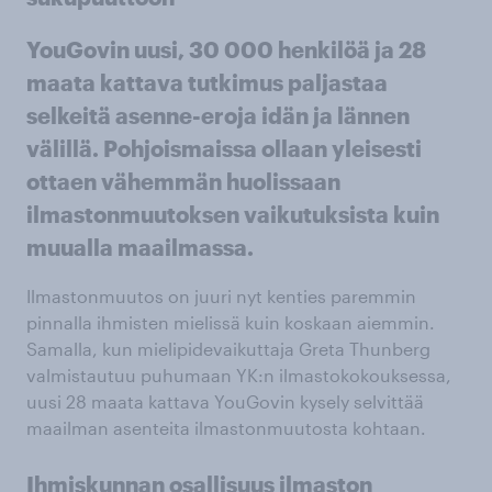
YouGovin uusi, 30 000 henkilöä ja 28
maata kattava tutkimus paljastaa
selkeitä asenne-eroja idän ja lännen
välillä. Pohjoismaissa ollaan yleisesti
ottaen vähemmän huolissaan
ilmastonmuutoksen vaikutuksista kuin
muualla maailmassa.
Ilmastonmuutos on juuri nyt kenties paremmin
pinnalla ihmisten mielissä kuin koskaan aiemmin.
Samalla, kun mielipidevaikuttaja Greta Thunberg
valmistautuu puhumaan YK:n ilmastokokouksessa,
uusi 28 maata kattava YouGovin kysely selvittää
maailman asenteita ilmastonmuutosta kohtaan.
Ihmiskunnan osallisuus ilmaston