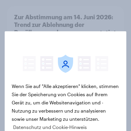
Zur Abstimmung am 14. Juni 2026:
Trend zur Ablehnung der
Bevölkerungsobergrenze verstetigt
sich, Chancen für Annahme des
Zivildienstgesetz sinken
Artikel
Leichter Trend zum Nein zur
Wenn Sie auf "Alle akzeptieren" klicken, stimmen
Einwanderungsbegrenzung –
Sie der Speicherung von Cookies auf Ihrem
Zivildienstgesetz ohne klare
Gerät zu, um die Websitenavigation und -
Mehrheit, Zweifel an Notwendigkeit
Nutzung zu verbessern und zu analysieren
der Vorlagen steigen
sowie unser Marketing zu unterstützen.
Artikel
Datenschutz und Cookie-Hinweis