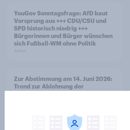
YouGov Sonntagsfrage: AfD baut
Vorsprung aus +++ CDU/CSU und
SPD historisch niedrig +++
Bürgerinnen und Bürger wünschen
sich Fußball-WM ohne Politik
Artikel
Zur Abstimmung am 14. Juni 2026:
Trend zur Ablehnung der
Bevölkerungsobergrenze verstetigt
sich, Chancen für Annahme des
Zivildienstgesetz sinken
Artikel