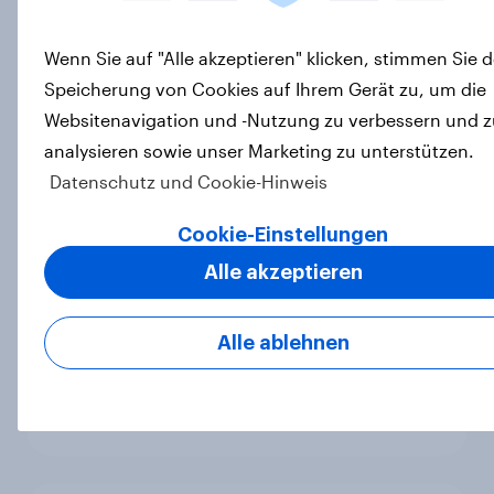
Leichter Trend zum Nein zur
Wenn Sie auf "Alle akzeptieren" klicken, stimmen Sie d
Einwanderungsbegrenzung –
Speicherung von Cookies auf Ihrem Gerät zu, um die
Zivildienstgesetz ohne klare
Websitenavigation und -Nutzung zu verbessern und z
Mehrheit, Zweifel an Notwendigkeit
analysieren sowie unser Marketing zu unterstützen.
der Vorlagen steigen
Datenschutz und Cookie-Hinweis
Artikel
Cookie-Einstellungen
Alle akzeptieren
YouGov Sonntagsfrage Mai 2026:
AfD baut Vorsprung aus +++
Alle ablehnen
Zustimmung für Friedrich Merz
sinkt weiter
Artikel