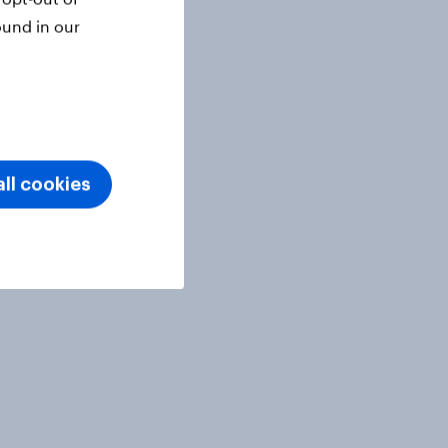
ound in our
ll cookies