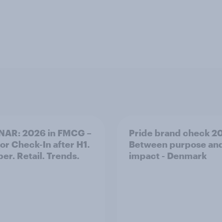
NAR: 2026 in FMCG –
Pride brand check 2
for Check-In after H1.
Between purpose an
er. Retail. Trends.
impact - Denmark