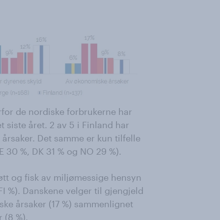
orfor de nordiske forbrukerne har
t siste året. 2 av 5 i Finland har
 årsaker. Det samme er kun tilfelle
SE 30 %, DK 31 % og NO 29 %).
jøtt og fisk av miljømessige hensyn
I %). Danskene velger til gjengjeld
ske årsaker (17 %) sammenlignet
 (8 %).