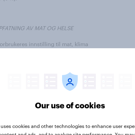
PFATNING AV MAT OG HELSE
rbrukeres innstilling til mat, klima
tvarer og for hva? Hva forsøker
g holdningen til
er og symboler er mest pålitelige?
Our use of cookies
lom mat og miljøspørsmål? Hva er
iljøvennlig når det gjelder mat?
 uses cookies and other technologies to enhance user expe
content and ads, and to analyze site performance. You may