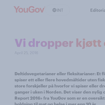
INT
Editori
Vi dropper kjøtt 
April 25, 2016
Deltidsvegetarianer eller fleksitarianer: Et f
spiser ett eller flere hovedmåltider uten fisk
store forskjeller på hvorfor vi spiser eller dr
ganger i uken i Norden. Det viser den nylig
Report 2016» fra YouGov som er en oversikt
holdning til mat og helse i mer enn 10 år.