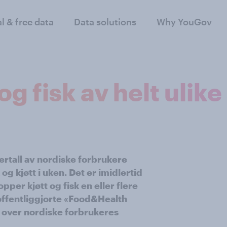
al & free data
Data solutions
Why YouGov
og fisk av helt ulik
lertall av nordiske forbrukere
 og kjøtt i uken. Det er imidlertid
opper kjøtt og fisk en eller flere
 offentliggjorte «Food&Health
 over nordiske forbrukeres