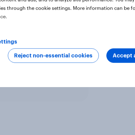
alder og matvalg? Hvor mange
ies through the cookie settings. More information can be f
? Hvilken oppfatning har man av
ice.
kningen i alderen 16–64 år i de
ttings
Reject non-essential cookies
Accept a
ter