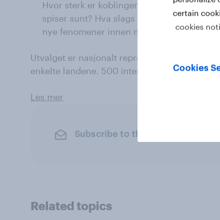
Hvor sterk er koblingen mellom egen leve
certain cook
spiser sunt? Hva slags kosthold blir brukt
cookies not
nye fenomener innen matvareproduksjon?
Utvalget er nasjonalt representativt for befol
Cookies Se
enkelte landene. 500 intervjuer per land.
Les mer
Subscribe to the YouGov newslet
Related topics