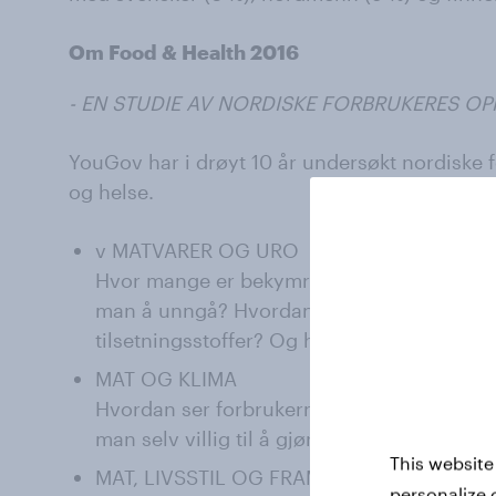
Om Food & Health 2016
- EN STUDIE AV NORDISKE FORBRUKERES OP
YouGov har i drøyt 10 år undersøkt nordiske fo
og helse.
v MATVARER OG URO
Hvor mange er bekymret for innholdet i ma
man å unngå? Hvordan er kunnskapen om o
tilsetningsstoffer? Og hvilke merkeordning
MAT OG KLIMA
Hvordan ser forbrukerne på koblingen mel
man selv villig til å gjøre for å være mer m
This website
MAT, LIVSSTIL OG FRAMTID
personalize 