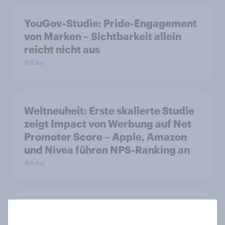
YouGov-Studie: Pride-Engagement
von Marken – Sichtbarkeit allein
reicht nicht aus
Artikel
Weltneuheit: Erste skalierte Studie
zeigt Impact von Werbung auf Net
Promoter Score – Apple, Amazon
und Nivea führen NPS-Ranking an
Artikel
YouGov Sonntagsfrage: AfD baut
Vorsprung aus +++ CDU/CSU und