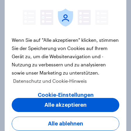
SPD historisch niedrig +++
Bürgerinnen und Bürger wünschen
sich Fußball-WM ohne Politik
Artikel
Wenn Sie auf "Alle akzeptieren" klicken, stimmen
Sie der Speicherung von Cookies auf Ihrem
Gerät zu, um die Websitenavigation und -
More than meets the ear: Podcast
Nutzung zu verbessern und zu analysieren
ads report 2026 Germany
sowie unser Marketing zu unterstützen.
Report
Datenschutz und Cookie-Hinweis
Cookie-Einstellungen
Leichter Trend zum Nein zur
Alle akzeptieren
Einwanderungsbegrenzung –
Zivildienstgesetz ohne klare
Mehrheit, Zweifel an Notwendigkeit
Alle ablehnen