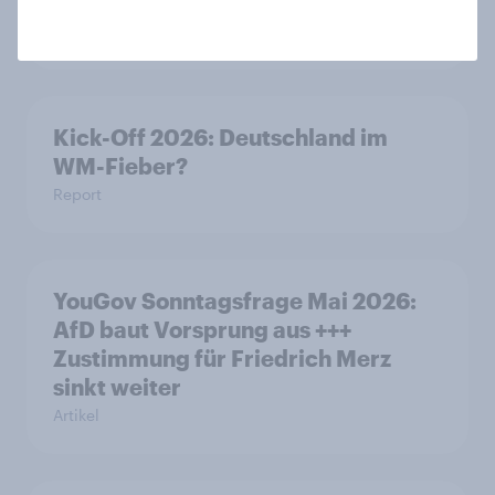
der Vorlagen steigen
Artikel
Kick-Off 2026: Deutschland im
WM-Fieber?
Report
YouGov Sonntagsfrage Mai 2026:
AfD baut Vorsprung aus +++
Zustimmung für Friedrich Merz
sinkt weiter
Artikel