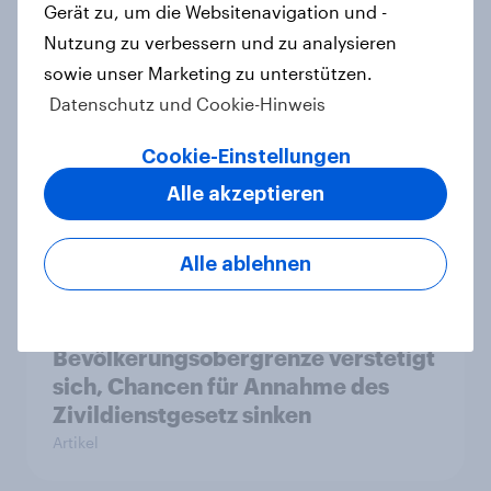
Gerät zu, um die Websitenavigation und -
Nutzung zu verbessern und zu analysieren
YouGov Sonntagsfrage: AfD baut
sowie unser Marketing zu unterstützen.
Vorsprung aus +++ CDU/CSU und
Datenschutz und Cookie-Hinweis
SPD historisch niedrig +++
Bürgerinnen und Bürger wünschen
Cookie-Einstellungen
sich Fußball-WM ohne Politik
Alle akzeptieren
Artikel
Alle ablehnen
Zur Abstimmung am 14. Juni 2026:
Trend zur Ablehnung der
Bevölkerungsobergrenze verstetigt
sich, Chancen für Annahme des
Zivildienstgesetz sinken
Artikel