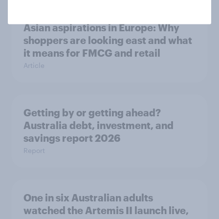
Asian aspirations in Europe: Why
shoppers are looking east and what
it means for FMCG and retail
Article
Getting by or getting ahead?
Australia debt, investment, and
savings report 2026
Report
One in six Australian adults
watched the Artemis II launch live,