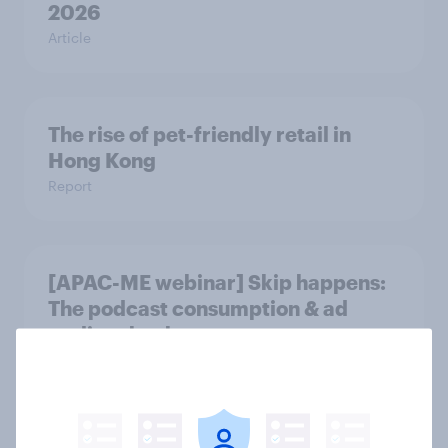
2026
Article
The rise of pet-friendly retail in
Hong Kong
Report
[APAC-ME webinar] Skip happens:
The podcast consumption & ad
reality check
Article