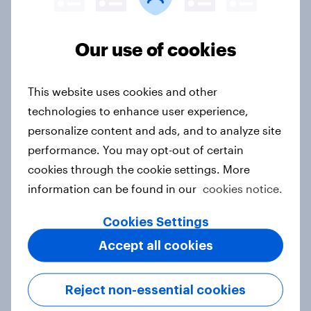
FIFA World Cup fever? Not yet: Only
35 % of Swedes look forward to
2026 tournament
Our use of cookies
Article
This website uses cookies and other
technologies to enhance user experience,
Winning the Nordic traveler: What
personalize content and ads, and to analyze site
drives airline choices and
performance. You may opt-out of certain
satisfaction in 2026
cookies through the cookie settings. More
Article
information can be found in our
cookies notice.
Cookies Settings
Flying high: Nordics airline
Accept all cookies
rankings 2026
Report
Reject non-essential cookies