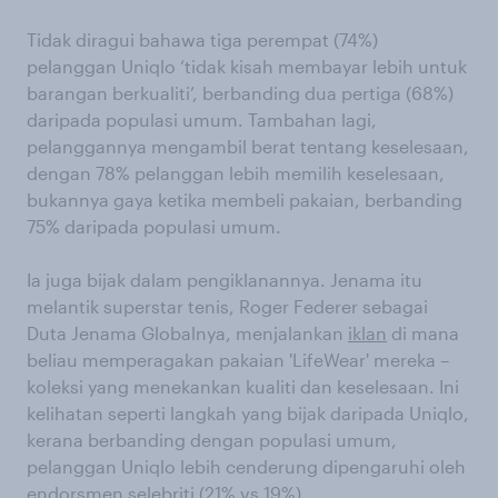
Tidak diragui bahawa tiga perempat (74%)
pelanggan Uniqlo ‘tidak kisah membayar lebih untuk
barangan berkualiti’, berbanding dua pertiga (68%)
daripada populasi umum. Tambahan lagi,
pelanggannya mengambil berat tentang keselesaan,
dengan 78% pelanggan lebih memilih keselesaan,
bukannya gaya ketika membeli pakaian, berbanding
75% daripada populasi umum.
Ia juga bijak dalam pengiklanannya. Jenama itu
melantik superstar tenis, Roger Federer sebagai
Duta Jenama Globalnya, menjalankan
iklan
di mana
beliau memperagakan pakaian 'LifeWear' mereka –
koleksi yang menekankan kualiti dan keselesaan. Ini
kelihatan seperti langkah yang bijak daripada Uniqlo,
kerana berbanding dengan populasi umum,
pelanggan Uniqlo lebih cenderung dipengaruhi oleh
endorsmen selebriti (21% vs 19%).