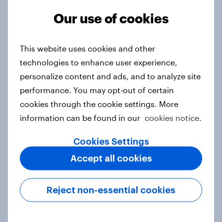
2026
Our use of cookies
Article
This website uses cookies and other
technologies to enhance user experience,
UAE Advertisers of the Month 2026
personalize content and ads, and to analyze site
Article
performance. You may opt-out of certain
cookies through the cookie settings. More
information can be found in our
cookies notice.
Indonesia Advertisers of the Month
2026
Cookies Settings
Article
Accept all cookies
Reject non-essential cookies
Canada Advertisers of the Month
2026