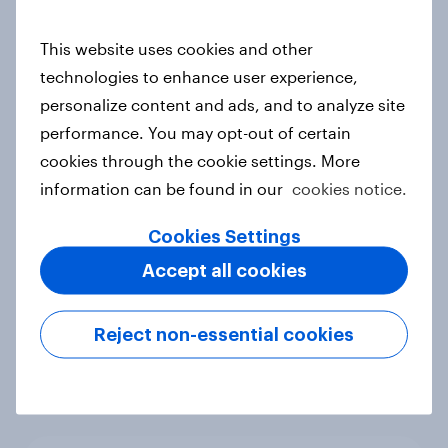
This website uses cookies and other
Australia Word of Mouth Risers
technologies to enhance user experience,
2026
personalize content and ads, and to analyze site
Article
performance. You may opt-out of certain
cookies through the cookie settings. More
information can be found in our
cookies notice.
India Word of Mouth Risers 2026
Article
Cookies Settings
Accept all cookies
Singapore Word of Mouth Risers
Reject non-essential cookies
2026
Article