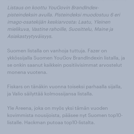
Listaus on koottu YouGovin BrandIndex-
pisteindeksin avulla. Pisteindeksi muodostuu 6 eri
imago-osatekijän keskiarvosta: Laatu, Yleinen
mielikuva, Vastine rahoille, Suosittelu, Maine ja
Asiakastyytyväisyys.
Suomen listalla on vanhoja tuttuja. Fazer on
ykkössijalla Suomen YouGov BrandIndexin listalla, ja
se onkin saanut kaikkein positiivisimmat arvostelut
monena vuotena.
Fiskars on tänäkin vuonna toiseksi parhaalla sijalla,
ja Valio säilyttää kolmossijansa listalla.
Yle Areena, joka on myös yksi tämän vuoden
kovimmista nousijoista, pääsee nyt Suomen top10-
listalle. Hackman putoaa top10-listalta.