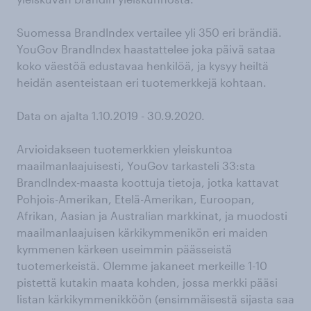
Suomessa BrandIndex vertailee yli 350 eri brändiä.
YouGov BrandIndex haastattelee joka päivä sataa
koko väestöä edustavaa henkilöä, ja kysyy heiltä
heidän asenteistaan eri tuotemerkkejä kohtaan.
Data on ajalta 1.10.2019 - 30.9.2020.
Arvioidakseen tuotemerkkien yleiskuntoa
maailmanlaajuisesti, YouGov tarkasteli 33:sta
BrandIndex-maasta koottuja tietoja, jotka kattavat
Pohjois-Amerikan, Etelä-Amerikan, Euroopan,
Afrikan, Aasian ja Australian markkinat, ja muodosti
maailmanlaajuisen kärkikymmenikön eri maiden
kymmenen kärkeen useimmin päässeistä
tuotemerkeistä. Olemme jakaneet merkeille 1-10
pistettä kutakin maata kohden, jossa merkki pääsi
listan kärkikymmenikköön (ensimmäisestä sijasta saa