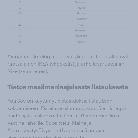
Ainoat ei-teknologia-alan yritykset top10-listalla ovat
ruotsalainen IKEA (yhdeksäs) ja urheiluvarustealan
Nike (kymmenes).
Tietoa maailmanlaajuisesta listauksesta
YouGov on käyttänyt pisteindeksiä listauksen
kokoamiseen. Pisteindeksi muodostuu 6 eri imago-
osatekijän keskiarvosta: Laatu, Yleinen mielikuva,
Vastine rahoille, Suosittelu, Maine ja
Asiakastyytyväisyys, jotka yhdessä antavat
yleiskuvan brändin yleiskunnosta.