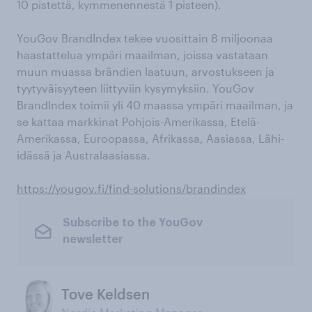
10 pistettä, kymmenennestä 1 pisteen).
YouGov BrandIndex tekee vuosittain 8 miljoonaa
haastattelua ympäri maailman, joissa vastataan
muun muassa brändien laatuun, arvostukseen ja
tyytyväisyyteen liittyviin kysymyksiin. YouGov
BrandIndex toimii yli 40 maassa ympäri maailman, ja
se kattaa markkinat Pohjois-Amerikassa, Etelä-
Amerikassa, Euroopassa, Afrikassa, Aasiassa, Lähi-
idässä ja Australaasiassa.
https://yougov.fi/find-solutions/brandindex
Subscribe to the YouGov
newsletter
Tove Keldsen