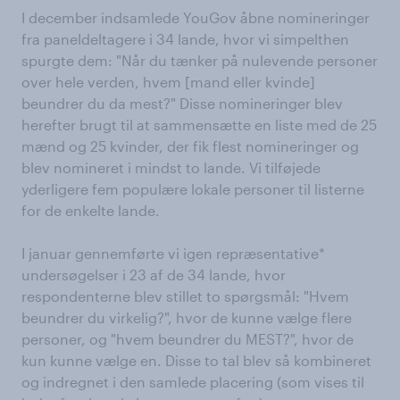
I december indsamlede YouGov åbne nomineringer
fra paneldeltagere i 34 lande, hvor vi simpelthen
spurgte dem: "Når du tænker på nulevende personer
over hele verden, hvem [mand eller kvinde]
beundrer du da mest?" Disse nomineringer blev
herefter brugt til at sammensætte en liste med de 25
mænd og 25 kvinder, der fik flest nomineringer og
blev nomineret i mindst to lande. Vi tilføjede
yderligere fem populære lokale personer til listerne
for de enkelte lande.
I januar gennemførte vi igen repræsentative*
undersøgelser i 23 af de 34 lande, hvor
respondenterne blev stillet to spørgsmål: "Hvem
beundrer du virkelig?", hvor de kunne vælge flere
personer, og "hvem beundrer du MEST?", hvor de
kun kunne vælge en. Disse to tal blev så kombineret
og indregnet i den samlede placering (som vises til