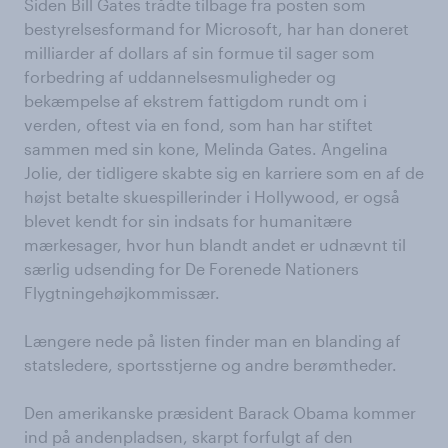
Siden Bill Gates trådte tilbage fra posten som
bestyrelsesformand for Microsoft, har han doneret
milliarder af dollars af sin formue til sager som
forbedring af uddannelsesmuligheder og
bekæmpelse af ekstrem fattigdom rundt om i
verden, oftest via en fond, som han har stiftet
sammen med sin kone, Melinda Gates. Angelina
Jolie, der tidligere skabte sig en karriere som en af de
højst betalte skuespillerinder i Hollywood, er også
blevet kendt for sin indsats for humanitære
mærkesager, hvor hun blandt andet er udnævnt til
særlig udsending for De Forenede Nationers
Flygtningehøjkommissær.
Længere nede på listen finder man en blanding af
statsledere, sportsstjerne og andre berømtheder.
Den amerikanske præsident Barack Obama kommer
ind på andenpladsen, skarpt forfulgt af den