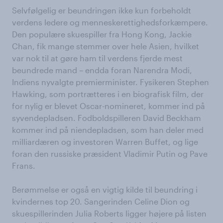
Selvfølgelig er beundringen ikke kun forbeholdt
verdens ledere og menneskerettighedsforkæmpere.
Den populære skuespiller fra Hong Kong, Jackie
Chan, fik mange stemmer over hele Asien, hvilket
var nok til at gøre ham til verdens fjerde mest
beundrede mand – endda foran Narendra Modi,
Indiens nyvalgte premierminister. Fysikeren Stephen
Hawking, som portrætteres i en biografisk film, der
for nylig er blevet Oscar-nomineret, kommer ind på
syvendepladsen. Fodboldspilleren David Beckham
kommer ind på niendepladsen, som han deler med
milliardæren og investoren Warren Buffet, og lige
foran den russiske præsident Vladimir Putin og Pave
Frans.
Berømmelse er også en vigtig kilde til beundring i
kvindernes top 20. Sangerinden Celine Dion og
skuespillerinden Julia Roberts ligger højere på listen