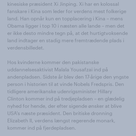
kinesiske præsident Xi Jinping. Xi har en kolossal
fanskare i Kina som leder for verdens mest folkerige
land. Han opnår kun en topplacering i Kina – mens
Obama ligger i top 10 i næsten alle lande – men det
er ikke desto mindre tegn på, at det hurtigtvoksende
land indtager en stadig mere fremtrædende plads i
verdensbilledet.
Hos kvinderne kommer den pakistanske
uddannelsesaktivist Malala Yousafzai ind på
andenpladsen. Sidste år blev den 17-årige den yngste
person i historien til at vinde Nobels Fredspris. Den
tidligere amerikanske udenrigsminister Hillary
Clinton kommer ind på tredjepladsen – en glædelig
nyhed for hende, der efter sigende ønsker at blive
USA's næste præsident. Den britiske dronning
Elizabeth II, verdens længst regerende monark,
kommer ind på fjerdepladsen.