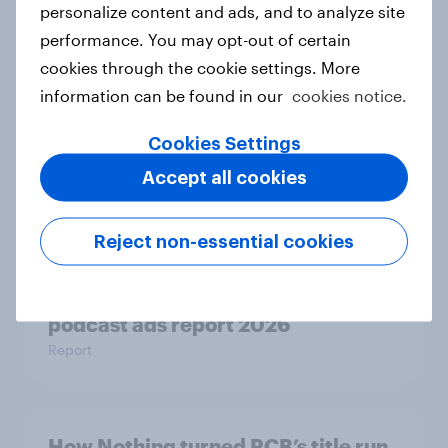
The rise of pet-friendly retail in
personalize content and ads, and to analyze site
Hong Kong
performance. You may opt-out of certain
Report
cookies through the cookie settings. More
information can be found in our
cookies notice.
Cookies Settings
More than meets the ear: UAE
podcast ads report 2026
Accept all cookies
Report
Reject non-essential cookies
More than meets the ear: Singapore
podcast ads report 2026
Report
How Nothing turned RCB’s title run