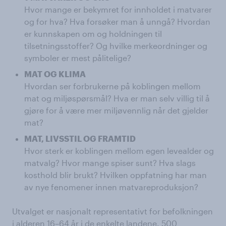
Hvor mange er bekymret for innholdet i matvarer
og for hva? Hva forsøker man å unngå? Hvordan
er kunnskapen om og holdningen til
tilsetningsstoffer? Og hvilke merkeordninger og
symboler er mest pålitelige?
MAT OG KLIMA
Hvordan ser forbrukerne på koblingen mellom
mat og miljøspørsmål? Hva er man selv villig til å
gjøre for å være mer miljøvennlig når det gjelder
mat?
MAT, LIVSSTIL OG FRAMTID
Hvor sterk er koblingen mellom egen levealder og
matvalg? Hvor mange spiser sunt? Hva slags
kosthold blir brukt? Hvilken oppfatning har man
av nye fenomener innen matvareproduksjon?
Utvalget er nasjonalt representativt for befolkningen
i alderen 16–64 år i de enkelte landene. 500