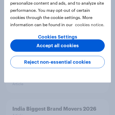
personalize content and ads, and to analyze site
Denmark Word of Mouth Risers
performance. You may opt-out of certain
2026
cookies through the cookie settings. More
Article
information can be found in our
cookies notice.
Cookies Settings
Finland Word of Mouth Risers 2026
Accept all cookies
Article
Reject non-essential cookies
Sweden Word of Mouth Risers 2026
Article
India Biggest Brand Movers 2026